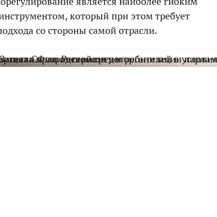
морегулирование является наиболее гибким
нструментом, который при этом требует
подхода со стороны самой отрасли.