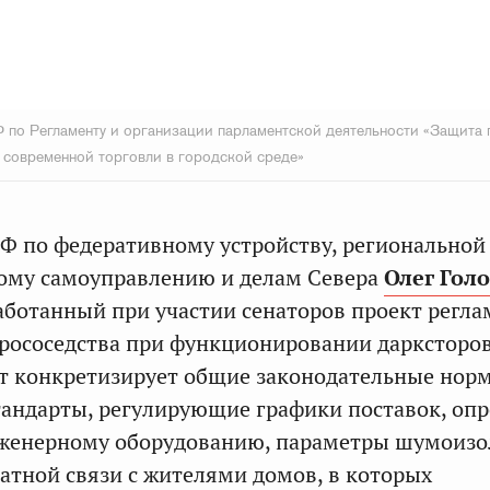
по Регламенту и организации парламентской деятельности «Защита 
х современной торговли в городской среде»
Ф по федеративному устройству, региональной
ному самоуправлению и делам Севера
Олег Гол
аботанный при участии сенаторов проект регла
рососедства при функционировании дарксторов
т конкретизирует общие законодательные нор
тандарты, регулирующие графики поставок, опр
нженерному оборудованию, параметры шумоиз
атной связи с жителями домов, в которых