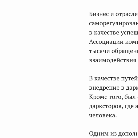
Бизнес и отрасл
саморегулирован
в качестве успе
Ассоциации ком
тысячи обращени
взаимодействия 
В качестве путе
внедрение в дар
Кроме того, был
дарксторов, где
человека.
Одним из допол