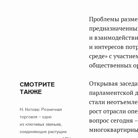
Проблемы разме
предназначенных
и взаимодействи
и интересов пот
среде» с участие
общественных ор
Открывая заседа
СМОТРИТЕ
ТАКЖЕ
парламентской 
стали неотъемл
Н. Котова: Розничная
рост отрасли оп
торговля – одно
вопрос сегодня 
из ключевых звеньев,
многоквартирных
соединяющих растущие