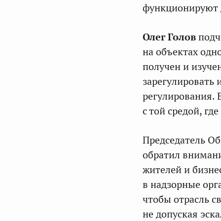
функционируют 
Олег Голов
подч
на объектах одн
получен и изуче
зарегулировать 
регулирования. 
с той средой, гд
Председатель Об
обратил вниман
жителей и бизне
в надзорные орг
чтобы отрасль с
не допуская эск