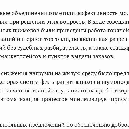
евые объединения отметили эффективность мо
ия при решении этих вопросов. В ходе совеща
шных примеров были приведены работа горяче
паний интернет-торговли, позволившая разреш
й без судебных разбирательств, а также станд
маркетплейсов и пунктов выдачи заказов.
й снижения нагрузки на жилую среду было пред
ксторах систем фильтрации запахов и шумопод
 отмечен активный запуск пилотных роботизи
 автоматизация процессов минимизирует прису
нительных предложений по обеспечению доброс