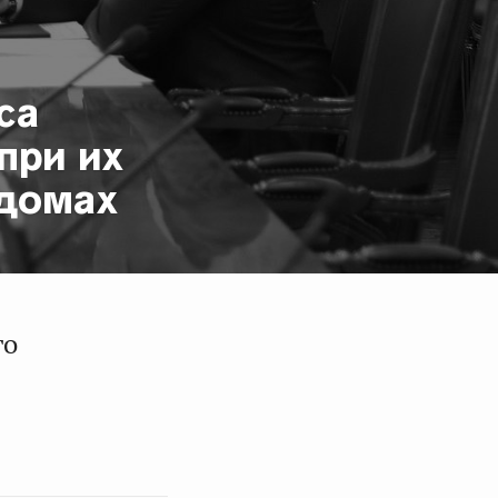
са
при их
 домах
го