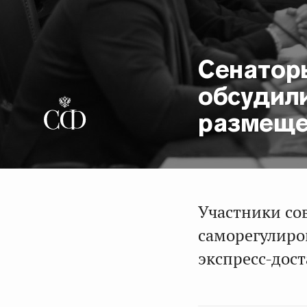
Сенатор
обсудил
размеще
Участники со
саморегулиро
экспресс-дост