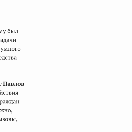
ему был
задачи
 умного
едства
г Павлов
йствия
граждан
ажно,
ызовы,