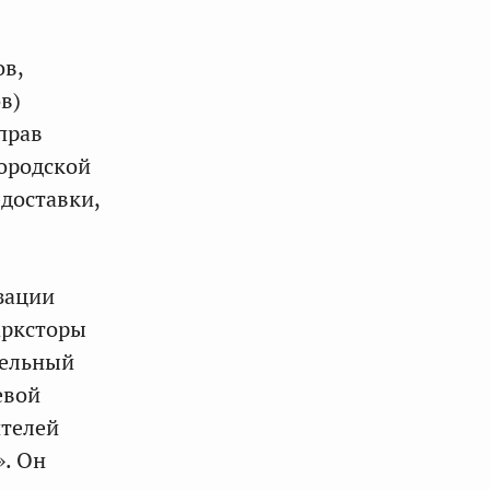
в,
в)
прав
городской
-доставки,
зации
арксторы
тельный
евой
ителей
». Он