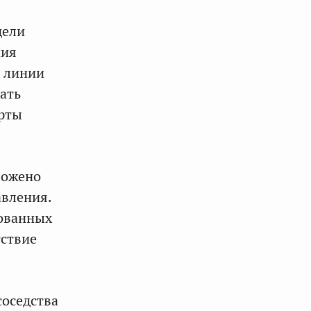
дели
ния
й линии
ать
арты
ложено
авления.
рованных
тствие
оседства