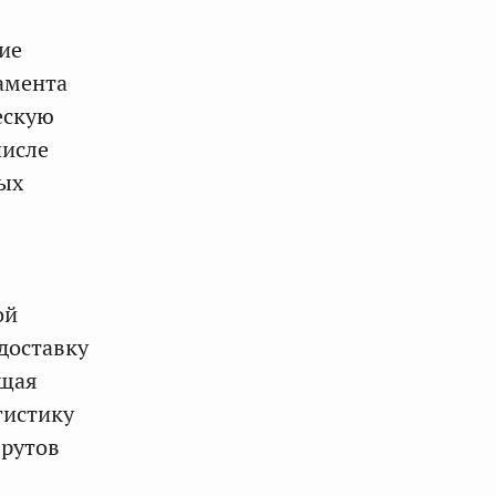
ие
амента
ескую
числе
ых
ой
доставку
ющая
гистику
шрутов