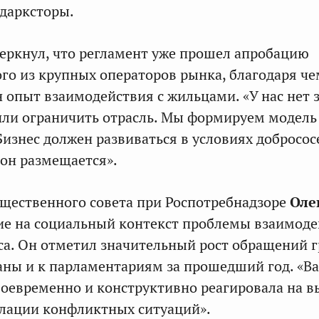
дарксторы.
еркнул, что регламент уже прошел апробацию
ого из крупных операторов рынка, благодаря ч
н опыт взаимодействия с жильцами. «У нас нет 
или ограничить отрасль. Мы формируем модель
Бизнес должен развиваться в условиях добросос
е он размещается».
щественного совета при Роспотребнадзоре
Оле
ие на социальный контекст проблемы взаимоде
са. Он отметил значительный рост обращений 
аны и к парламентариям за прошедший год. «В
воевременно и конструктивно реагировала на в
алации конфликтных ситуаций».