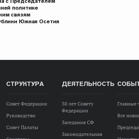
ча с Председателем
шней политике
ким связям
ублики Южная Осетия
СТРУКТУРА
ДЕЯТЕЛЬНОСТЬ
СОБЫ
Совет Федерации
30 лет Совету
Главные
Федерации
Руководство
Все ново
Заседания СФ
Совет Палаты
Председа
Законодательная
Сенаторы
Новости 