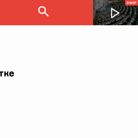
ЭФИР
тке