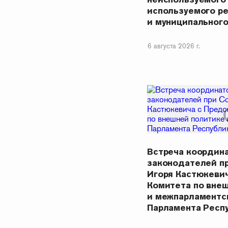
используемого р
и муниципальног
6 августа 2026 г.
Встреча координ
законодателей п
Игоря Кастюкеви
Комитета по вне
и межпарламентс
Парламента Респ