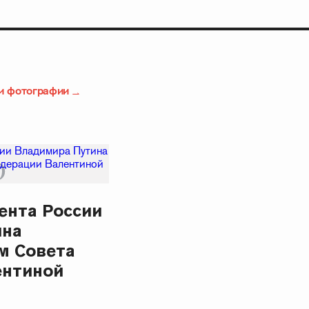
и фотографии
ента России
ина
м Совета
ентиной