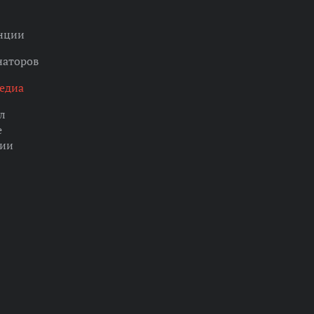
нции
наторов
едиа
л
е
ции