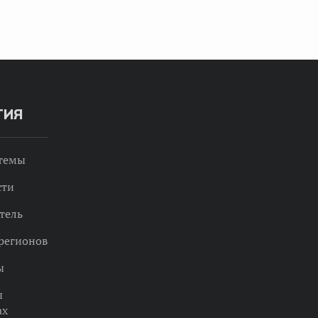
ТИЯ
 темы
сти
тель
регионов
ы
ы
ах