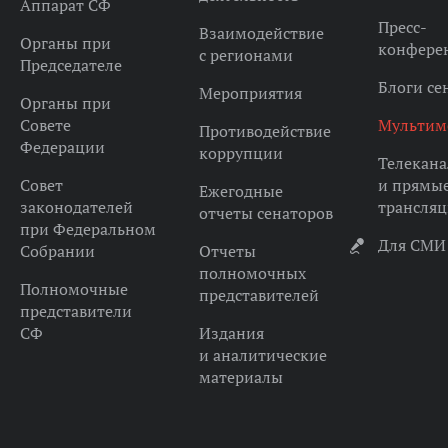
Аппарат СФ
Пресс-
Взаимодействие
Органы при
конфере
с регионами
Председателе
Блоги се
Мероприятия
Органы при
Совете
Мультим
Противодействие
Федерации
коррупции
Телекана
Совет
и прямы
Ежегодные
законодателей
трансля
отчеты сенаторов
при Федеральном
Для СМИ
Собрании
Отчеты
полномочных
Полномочные
представителей
представители
СФ
Издания
и аналитические
материалы