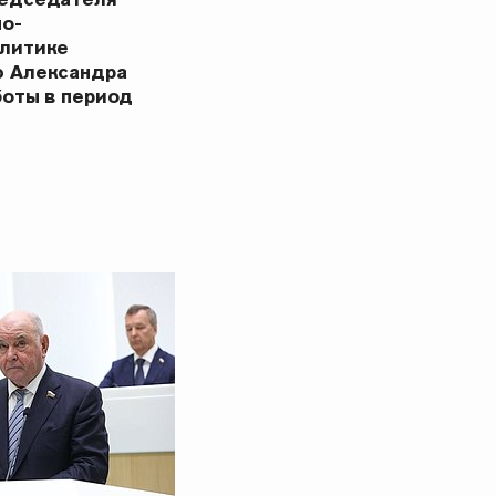
но-
олитике
ю Александра
боты в период