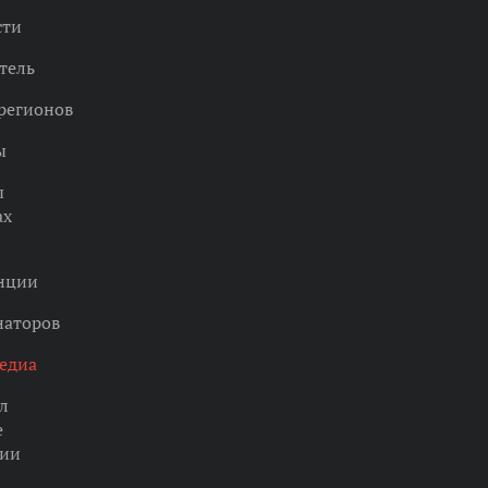
сти
тель
регионов
ы
ы
ах
нции
наторов
едиа
л
е
ции