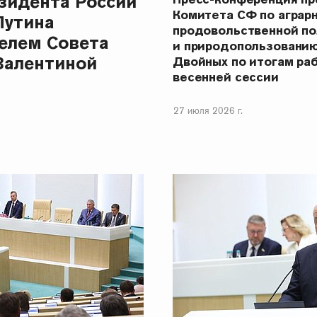
зидента России
Комитета СФ по аграр
Путина
продовольственной п
елем Совета
и природопользовани
Валентиной
Двойных по итогам ра
весенней сессии
27 июля 2026 г.