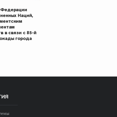
 Федерации
ненных Наций,
ментским
ментам
в в связи с 85-й
окады города
ТИЯ
 темы