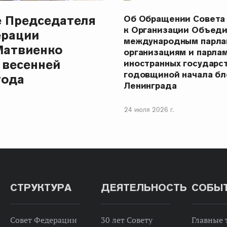
е Председателя
Об Обращении Совета
к Организации Объеди
ерации
международным парла
Матвиенко
организациям и парла
 весенней
иностранных государст
годовщиной начала бл
года
Ленинграда
24 июля 2026 г.
СТРУКТУРА
ДЕЯТЕЛЬНОСТЬ
СОБЫ
Совет Федерации
30 лет Совету
Главные