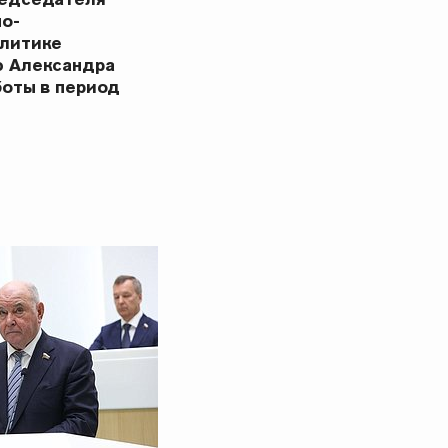
но-
олитике
ю Александра
боты в период