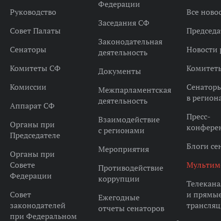
Федерации
Руководство
Все ново
Заседания СФ
Совет Палаты
Председа
Законодательная
Сенаторы
Новости 
деятельность
Комитеты СФ
Комитет
Документы
Комиссии
Сенатор
Межпарламентская
в регион
деятельность
Аппарат СФ
Пресс-
Взаимодействие
Органы при
конфере
с регионами
Председателе
Блоги се
Мероприятия
Органы при
Совете
Мультим
Противодействие
Федерации
коррупции
Телекана
Совет
и прямы
Ежегодные
законодателей
трансля
отчеты сенаторов
при Федеральном