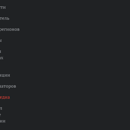
сти
тель
регионов
ы
ы
ах
нции
наторов
едиа
л
е
ции