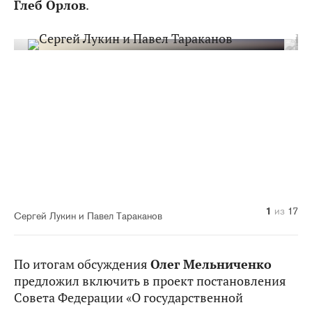
Глеб Орлов
.
10
14
11
12
13
15
16
17
1
2
3
4
5
6
7
8
9
из
из
из
из
из
из
из
из
из
из
из
из
из
из
из
из
из
17
17
17
17
17
17
17
17
17
17
17
17
17
17
17
17
17
Сергей Лукин и Павел Тараканов
По итогам обсуждения
Олег Мельниченко
предложил включить в проект постановления
Совета Федерации «О государственной