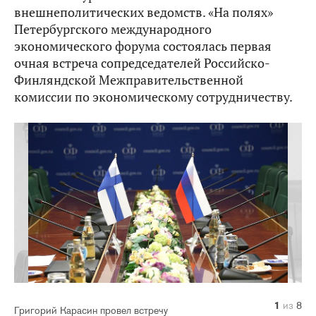
внешнеполитических ведомств. «На полях»
Петербургского международного
экономического форума состоялась первая
очная встреча сопредседателей Российско-
Финляндской Межправительственной
комиссии по экономическому сотрудничеству.
1
2
3
4
5
6
7
8
из
из
из
из
из
из
из
из
8
8
8
8
8
8
8
8
Григорий Карасин провел встречу