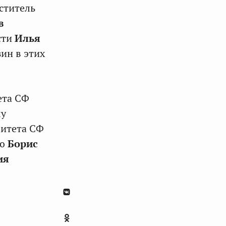
ститель
в
сти
Илья
ин в этих
ета СФ
му
митета СФ
ию
Борис
ия