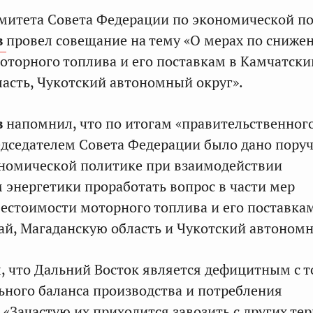
митета Совета Федерации по экономической п
в
провел совещание на тему «О мерах по сниже
оторного топлива и его поставкам в Камчатски
асть, Чукотский автономный округ».
в
напомнил, что по итогам «правительственного
едседателем Совета Федерации было дано пору
ономической политике при взаимодействии
 энергетики проработать вопрос в части мер
естоимости моторного топлива и его поставка
ай, Магаданскую область и Чукотский автономн
, что Дальний Восток является дефицитным с т
ьного баланса производства и потребления
 «Зачастую их приходится завозить с других те