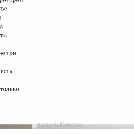
тве
м
а
т».
ие три
 есть
 только