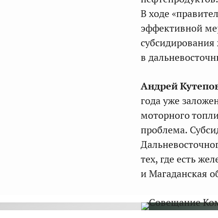
В ходе «правите
эффективной ме
субсидирования
в дальневосточн
Андрей Кутепо
года уже заложе
моторного топли
проблема. Субси
Дальневосточног
тех, где есть ж
и Магаданская о