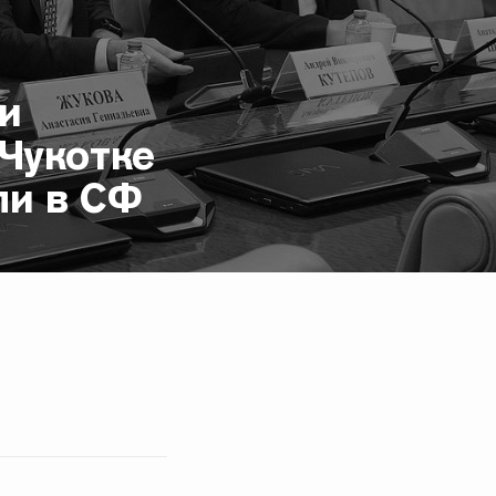
и
 Чукотке
ли в СФ