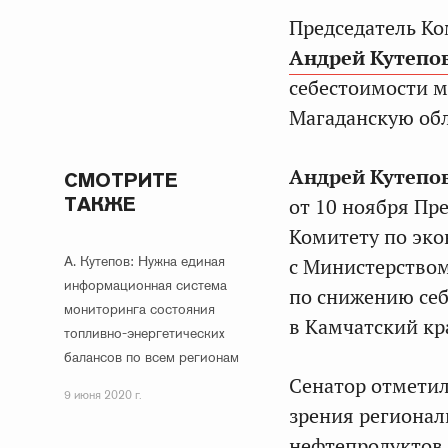
Председатель Ко
Андрей Кутепо
себестоимости м
Магаданскую обл
Андрей Кутепо
СМОТРИТЕ
ТАКЖЕ
от 10 ноября Пр
Комитету по эк
А. Кутепов: Нужна единая
с Министерством
информационная система
по снижению себ
мониторинга состояния
в Камчатский кр
топливно-энергетических
балансов по всем регионам
Сенатор отметил
9 июня 2020 г.
зрения регионал
нефтепродуктов.