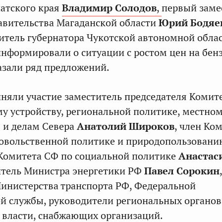
атского края
Владимир Солодов
,
первый заме
авительства Магаданской области
Юрий Бодяе
итель губернатора Чукотской автономной обла
нформировали о ситуации с ростом цен на бенз
азали ряд предложений.
няли участие заместитель председателя Комит
у устройству, региональной политике, местно
 и делам Севера
Анатолий Широков
, член Ко
довольственной политике и природопользован
 Комитета СФ по социальной политике
Анастас
титель Министра энергетики РФ
Павел Сорокин
,
инистерства транспорта РФ, Федеральной
й службы, руководители региональных органов
 власти, снабжающих организаций.