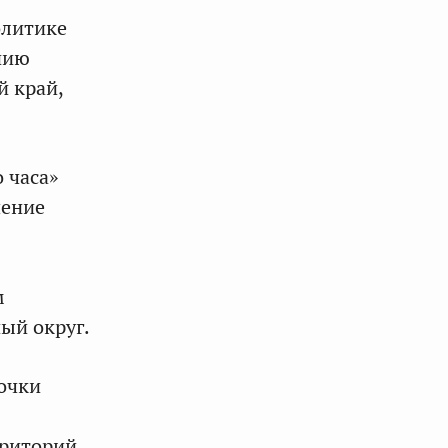
олитике
нию
й край,
 часа»
чение
м
ый округ.
очки
рриторий.