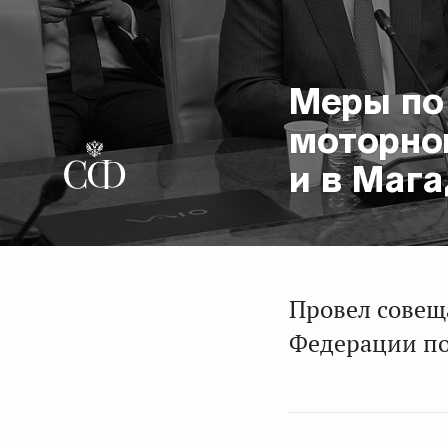
Меры по
моторног
и в Мага
Провел совещ
Федерации по