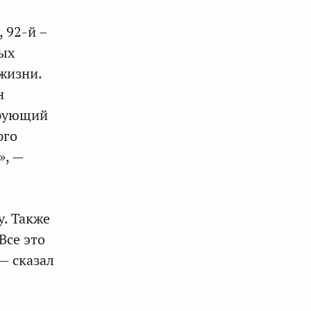
, 92-й –
ных
жизни.
н
ирующий
рго
», —
у. Также
Все это
— сказал