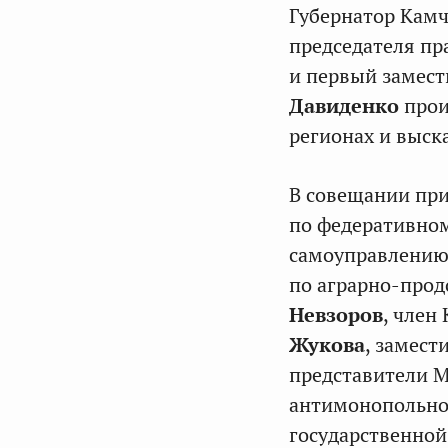
Губернатор Камч
председателя пр
и первый замест
Давиденко
прои
регионах и выск
В совещании при
по федеративном
самоуправлению
по аграрно-про
Невзоров
, член
Жукова
, замес
представители М
антимонопольно
государственной