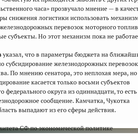
льственного часа» прозвучало мнение — в качес
ры снижения логистики использовать механиз
 железнодорожных перевозок моторного топлив
ые субъекты. Но этот механизм пока не работае
в
указал, что в параметры бюджета на ближайш
но субсидирование железнодорожных перевозок
ва. По мнению сенатора, это неплохая мера, но
дирование касается только восьми субъектов
о федерального округа из одиннадцати, то есть
елезнодорожное сообщение. Камчатка, Чукотка
бласть выпадают из его сферы действия.