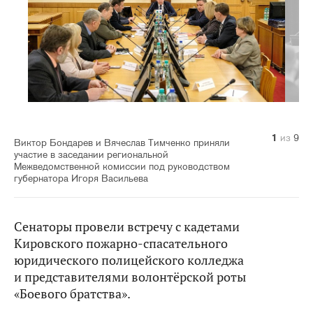
1
2
3
4
5
6
7
8
9
из
из
из
из
из
из
из
из
из
9
9
9
9
9
9
9
9
9
Виктор Бондарев и Вячеслав Тимченко приняли
участие в заседании региональной
Межведомственной комиссии под руководством
губернатора Игоря Васильева
Сенаторы провели встречу с кадетами
Кировского пожарно-спасательного
юридического полицейского колледжа
и представителями волонтёрской роты
«Боевого братства».