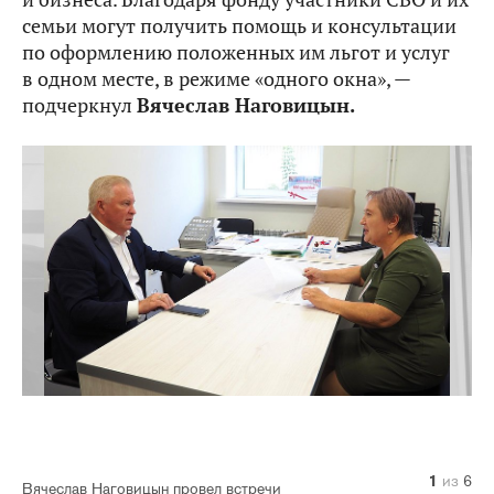
семьи могут получить помощь и консультации
по оформлению положенных им льгот и услуг
в одном месте, в режиме «одного окна», —
подчеркнул
Вячеслав Наговицын.
1
2
3
4
5
6
из
из
из
из
из
из
6
6
6
6
6
6
Вячеслав Наговицын провел встречи