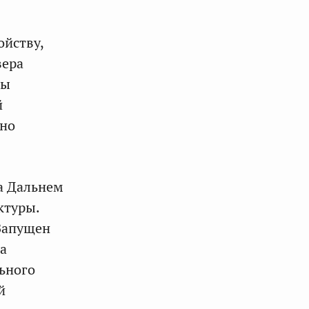
ойству,
вера
сы
й
ано
на Дальнем
ктуры.
 Запущен
а
ьного
й