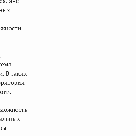
сбаланс
ьных
ожности
,
лема
. В таких
рритории
ой».
зможность
пальных
уры