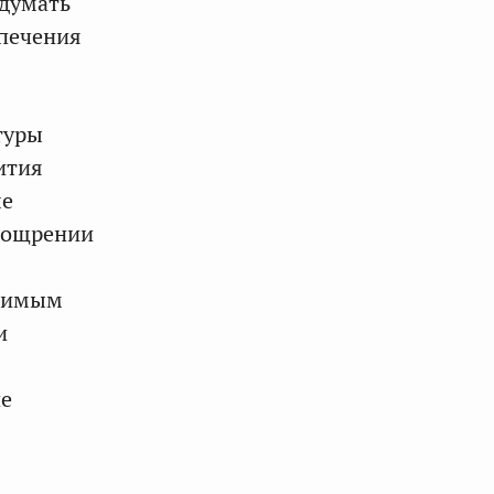
одумать
спечения
туры
ития
ле
поощрении
одимым
и
ие