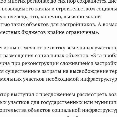
«Во многих регионах до сих пор сохраняется ди
 возводимого жилья и строительством социал
ую очередь, это, конечно, вызвано малой
тью таких объектов для застройщиков. А возм
местных бюджетов крайне ограничены».
регионы отмечают нехватку земельных участков
 размещения социальных объектов. «Эта проб
ерна при реконструкции сложившейся застройки
ся существенные затраты на высвобождение те
емельных участков необходимой инфраструктур
натор выступил с предложением рассмотреть во
ых участков для государственных или муници
роительства объектов социальной инфраструкт