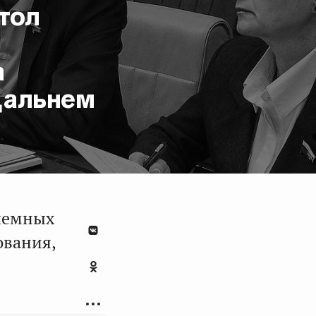
тол
а
Дальнем
лемных
ования,