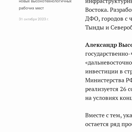
инфраструктурны
новых высокотехнологичных
рабочих мест
Востока. Разраб
ДФО, городов с 
31 октября 2023 г.
Тынды и Североб
Александр Выс
государственно-
«дальневосточно
инвестиции в ст
Министерства РФ
реализуется 26 
на условиях кон
Вместе с тем, у
остается ряд пр