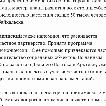
й проект по изменению облика городов Дальн
отаны мастер-планы развития всех столиц субъ
численностью населения свыше 50 тысяч человек
айкальска.
окинский
также напомнил, что развивается
частное партнерство. Принята программа
й концессии». С ее помощью привлекаются ча
роительство социальных объектов. По данным
 по развитию Дальнего Востока и Арктики, уж
социальных проектов с участием частного капит
цессии, проинформировал парламентарий.
казал законодатель, несмотря на принимаемые м
облемных вопросов, в том числе в части нормат