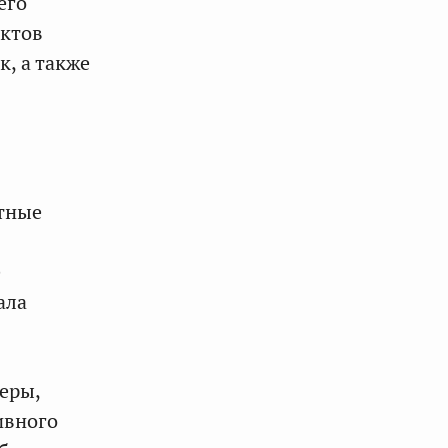
его
ектов
, а также
стные
е
ала
еры,
ивного