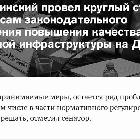
инский провел круглый с
осам законодательного
ения повышения качеств
ной инфраструктуры на 
принимаемые меры, остается ряд проб
ом числе в части нормативного регулир
решать, отметил сенатор.