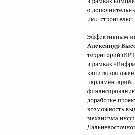
в рамках компле
о дополнительны
ими строительст
Эффективным ин
Александр Выс
территорий (КРТ
в рамках «Инфра
капиталовложени
парламентарий, 
финансированием
доработке проек
возможность вы
механизма инфр
Дальневосточног