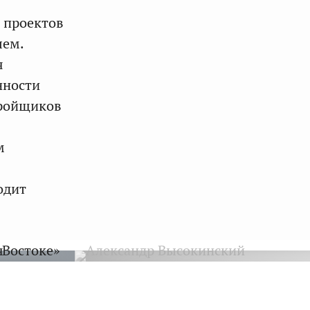
и проектов
лем.
я
нности
тройщиков
м
одит