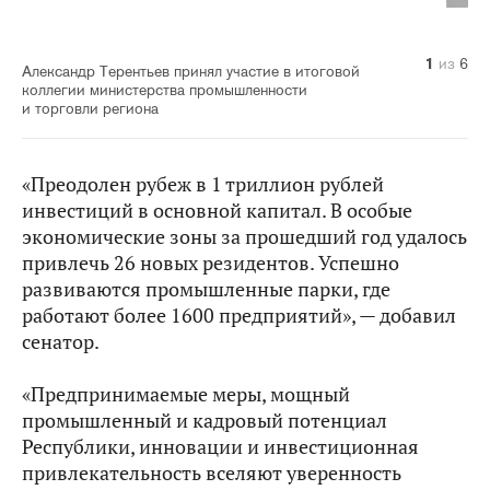
1
2
3
4
5
6
из
из
из
из
из
из
6
6
6
6
6
6
Александр Терентьев принял участие в итоговой
коллегии министерства промышленности
и торговли региона
«Преодолен рубеж в 1 триллион рублей
инвестиций в основной капитал. В особые
экономические зоны за прошедший год удалось
привлечь 26 новых резидентов. Успешно
развиваются промышленные парки, где
работают более 1600 предприятий», — добавил
сенатор.
«Предпринимаемые меры, мощный
промышленный и кадровый потенциал
Республики, инновации и инвестиционная
привлекательность вселяют уверенность