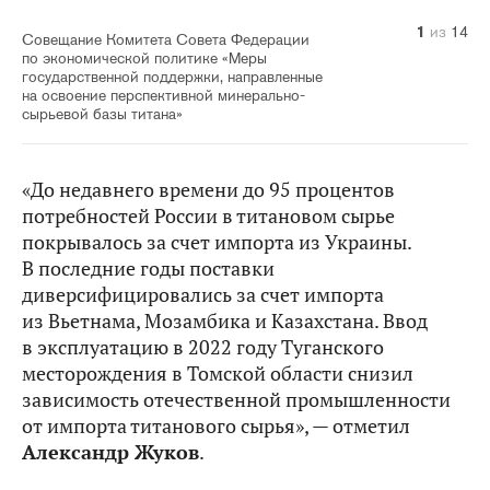
10
14
11
12
13
1
2
3
4
5
6
7
8
9
из
из
из
из
из
из
из
из
из
из
из
из
из
из
14
14
14
14
14
14
14
14
14
14
14
14
14
14
Совещание Комитета Совета Федерации
по экономической политике «Меры
государственной поддержки, направленные
на освоение перспективной минерально-
сырьевой базы титана»
«До недавнего времени до 95 процентов
потребностей России в титановом сырье
покрывалось за счет импорта из Украины.
В последние годы поставки
диверсифицировались за счет импорта
из Вьетнама, Мозамбика и Казахстана. Ввод
в эксплуатацию в 2022 году Туганского
месторождения в Томской области снизил
зависимость отечественной промышленности
от импорта титанового сырья», — отметил
Александр Жуков
.