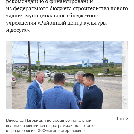
рекомендацию о финансировании
из федерального бюджета строительства нового
здания муниципального бюджетного
учреждения «Районный центр культуры
и досуга».
1
2
3
4
5
из
из
из
из
из
5
5
5
5
5
Вячеслав Наговицын во время региональной
недели ознакомился с программой подготовки
к празднованию 300-летия исторического