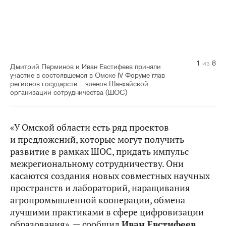
1
2
3
4
5
6
7
8
из
из
из
из
из
из
из
из
8
8
8
8
8
8
8
8
Дмитрий Перминов и Иван Евстифеев приняли
участие в состоявшемся в Омске IV Форуме глав
регионов государств – членов Шанхайской
организации сотрудничества (ШОС)
«У Омской области есть ряд проектов
и предложений, которые могут получить
развитие в рамках ШОС, придать импульс
межрегиональному сотрудничеству. Они
касаются создания новых совместных научных
пространств и лабораторий, наращивания
агропромышленной кооперации, обмена
лучшими практиками в сфере цифровизации
образования», — сообщил
Иван Евстифеев.