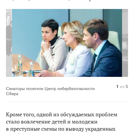
1
2
3
4
5
из
из
из
из
из
5
5
5
5
5
Сенаторы посетили Центр кибербезопасности
Сбера
Кроме того, одной из обсуждаемых проблем
стало вовлечение детей и молодежи
в преступные схемы по выводу украденных