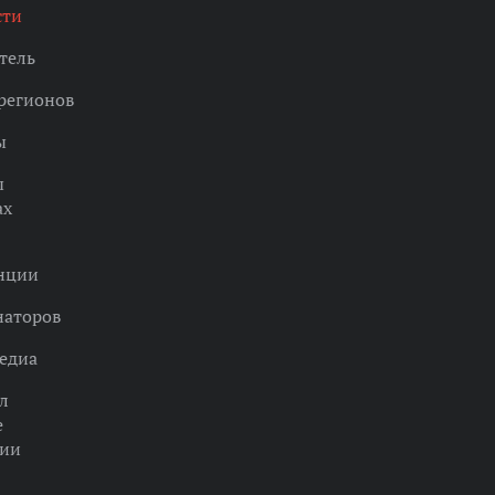
сти
тель
регионов
ы
ы
ах
нции
наторов
едиа
л
е
ции