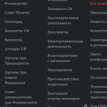
Руководство
Все ново
Заседания СФ
Совет Палаты
Председа
Законодательная
Сенаторы
Новости 
деятельность
Комитеты СФ
Комитет
Документы
Комиссии
Сенатор
Межпарламентская
в регион
деятельность
Аппарат СФ
Пресс-
Взаимодействие
Органы при
конфере
с регионами
Председателе
Блоги се
Мероприятия
Органы при
Совете
Мультим
Противодействие
Федерации
коррупции
Телекана
Совет
и прямы
Ежегодные
законодателей
трансля
отчеты сенаторов
при Федеральном
Для СМИ