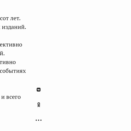
от лет.
 изданий.
фективно
й.
ктивно
 событиях
 и всего