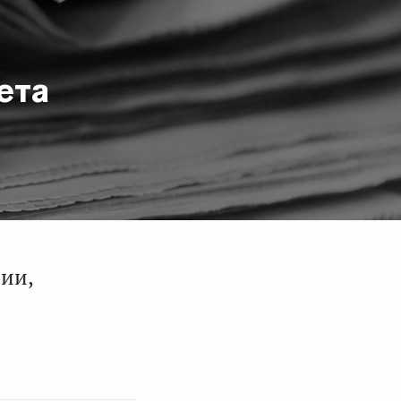
ета
ии,