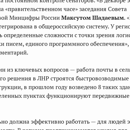
на постоянном контроле сенаторов. «В декабре э
на «правительственном часе» заседания Совета
авой Минцифры России
Максутом Шадаевым
. 
тегрирована в общероссийскую систему. У реги
ь определенные сложности с точки зрения логи
ки писем, единого программного обеспечения»,
аментарий.
дин из ключевых вопросов — работа почты в сел
его решения в ЛНР строятся быстровозводимые
рукции, в прошлом году возведено 8 таких зда
селенных пунктах функционируют передвижные
ьно должна эффективно работать — для людей 