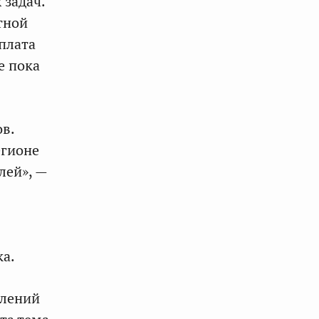
 задач.
тной
рплата
е пока
в.
егионе
лей», —
а.
елений