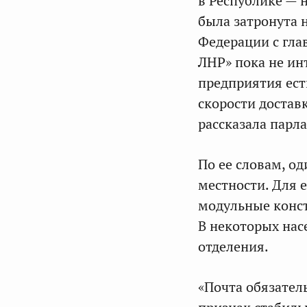
в Республике — 
была затронута 
Федерации с гл
ЛНР» пока не ин
предприятия ест
скорости достав
рассказала парл
По ее словам, о
местности. Для 
модульные конст
В некоторых на
отделения.
«Почта обязател