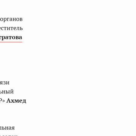
 органов
еститель
тратова
вязи
льный
НР»
Ахмед
льная