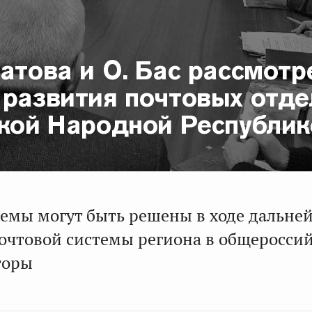
атова и О. Бас рассмотр
 развития почтовых отде
ской Народной Республик
емы могут быть решены в ходе дальне
очтовой системы региона в общеросси
торы