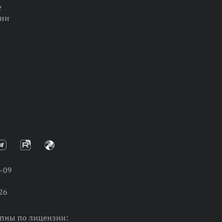
е
ции
-09
26
упны по лицензии: