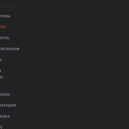
 темы
сти
тель
регионов
ы
ы
ах
нции
наторов
едиа
л