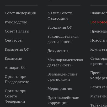
Совет Федерации
30 лет Совету
Главные
Федерации
Руководство
Все ново
Заседания СФ
Совет Палаты
Председа
Законодательная
Сенаторы
Новости 
деятельность
Комитеты СФ
Комитет
Документы
Комиссии
Сенатор
Межпарламентская
в регион
деятельность
Аппарат СФ
Пресс-
Взаимодействие
Органы при
конфере
с регионами
Председателе
Блоги се
Мероприятия
Органы при
Совете
Мультим
Противодействие
Федерации
коррупции
Телекана