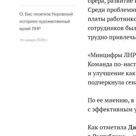
сфера, развитие 
Среди проблемны
О. Бас посетила Кировский
платы работников
историко-художественный
сотрудников был
музей ЛНР
трудно привлечь
15 января 2025 г.
«Минцифры ЛНР 
Команда по‑наст
и улучшение как
подчеркнула сен
По ее мнению, в
с эффективным 
Как отметила
Да