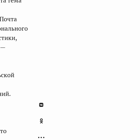
та тема
«Почта
онального
стики,
 —
ьской
ний.
это