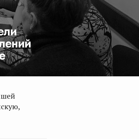
ели
лений
е
йшей
йскую,