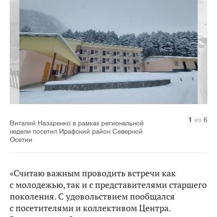
1
2
3
4
5
6
из
из
из
из
из
из
6
6
6
6
6
6
Виталий Назаренко в рамках региональной
недели посетил Ирафский район Северной
Осетии
«Считаю важным проводить встречи как
с молодежью, так и с представителями старшего
поколения. С удовольствием пообщался
с посетителями и коллективом Центра.