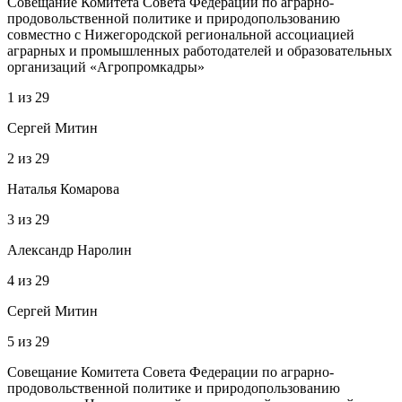
Совещание Комитета Совета Федерации по аграрно-
продовольственной политике и природопользованию
совместно с Нижегородской региональной ассоциацией
аграрных и промышленных работодателей и образовательных
организаций «Агропромкадры»
1
из
29
Сергей Митин
2
из
29
Наталья Комарова
3
из
29
Александр Наролин
4
из
29
Сергей Митин
5
из
29
Совещание Комитета Совета Федерации по аграрно-
продовольственной политике и природопользованию