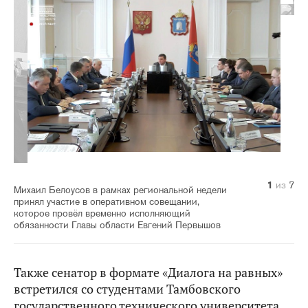
1
2
3
4
5
6
7
из
из
из
из
из
из
из
7
7
7
7
7
7
7
Михаил Белоусов в рамках региональной недели
принял участие в оперативном совещании,
которое провёл временно исполняющий
обязанности Главы области Евгений Первышов
Также сенатор в формате «Диалога на равных»
встретился со студентами Тамбовского
государственного технического университета