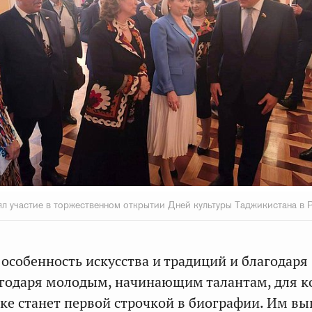
л участие в торжественном открытии Дней культуры Таджикистана в 
 особенность искусства и традиций и благодаря
агодаря молодым, начинающим талантам, для 
вке станет первой строчкой в биографии. Им вы