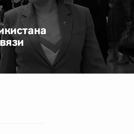
икистана
связи