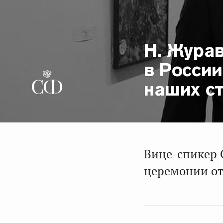
Н. Жура
в России
наших с
Вице-спикер 
церемонии о