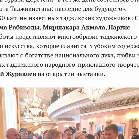
ота Таджикистана: наследие для будущего».
30 картин известных таджикских художников:
С
ма Рабизоды, Миршакара Акмала, Наргис
аботы представляют многообразие таджикского
о искусства, которое славится глубоким содерж
ывают о богатстве национального духа, любви 
ях таджикского народного-прикладного творчес
й Журавлев
на открытии выставки.