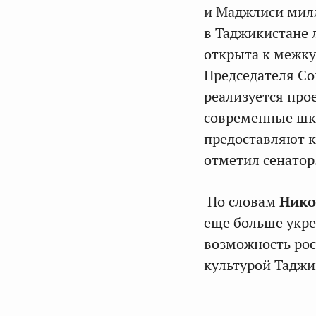
и Маджлиси милл
в Таджикистане л
открыта к межку
Председателя С
реализуется про
современные шко
предоставляют к
отметил сенатор
По словам
Нико
еще больше укре
возможность рос
культурой Таджи