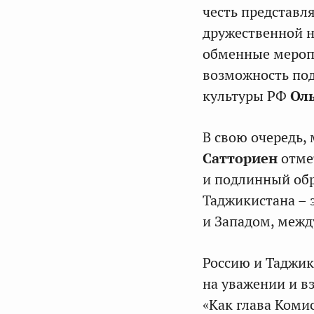
честь представля
дружественной н
обменные меропр
возможность под
культуры РФ
Ол
В свою очередь,
Сатториен
отмет
и подлинный обр
Таджикистана –
и Западом, межд
Россию и Таджи
на уважении и в
«Как глава Коми