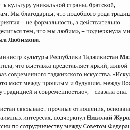
ть культуру уникальной страны, братской,
ам. Мы благодарны, что подобного рода тради
иятия – не формальность, а действительно
елиться тем, что мы любим», – подчеркнула м
ьга Любимова
.
 министр культуры Республики Таджикистан
Ма
ила, что выставка представляет яркий, живой
аз современного таджикского искусства. «Иску
 это мост между прошлым и будущим, между Во
у традицией и современностью», – сказала она.
кистан связывают прочные отношения, основа
заимных интересах
,
подчеркнул
Николай Жура
ссии по сотрудничеству между Советом Федера