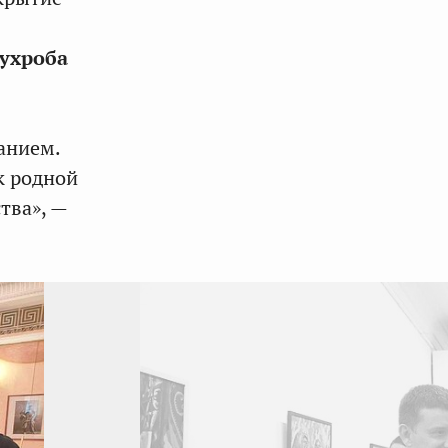
ухроба
анием.
к родной
тва», —