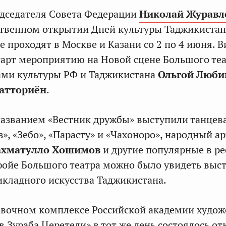
едседателя Совета Федерации
Николай Журавл
ственном открытии Дней культуры Таджикистан
е проходят в Москве и Казани со 2 по 4 июня. В
тарт мероприятию на Новой сцене Большого те
ами культуры РФ и Таджикистана
Ольгой Люби
атториён
.
названием «Вестник дружбы» выступили танцев
», «Зебо», «Парасту» и «Чахоноро», народный а
ахматулло Хошимов
и другие популярные в р
фойе Большого театра можно было увидеть выс
кладного искусства Таджикистана.
вочном комплексе Российской академии худож
в Зураба Церетели» в тот же день состоялось о