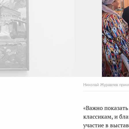
Николай Журавлев приня
«Важно показать
классикам, и бл
участие в выста