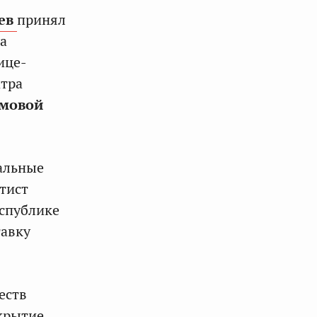
ев
принял
а
ице-
атра
мовой
альные
ртист
еспублике
тавку
еств
ткрытие