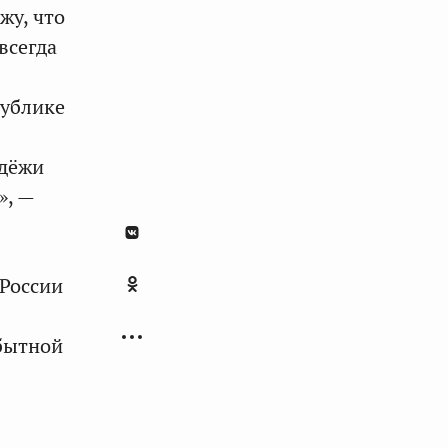
жу, что
всегда
публике
одёжи
», —
 России
обытной