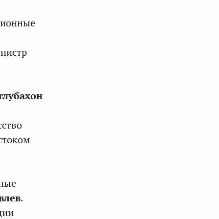
ционные
инистр
тлубахон
сство
стоком
нные
влев
.
ции