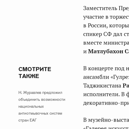
Заместитель Пр
участие в торже
в России, которы
спикер СФ дал с
вместе министр
и
Матлубахон С
В концерте под 
СМОТРИТЕ
ТАКЖЕ
ансамбли «Гулрез
Таджикистана
Р
Н. Журавлев предложил
исполнители. В 
объединить возможности
декоративно-при
национальных
антиотмывочных систем
В музейно-выста
стран ЕАГ
«Галерея искусст