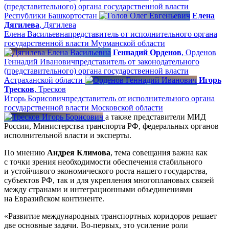
(представительного) органа государственной власти
Республики Башкортостан
Елена
Дягилева
,
Дягилева
Елена Васильевна
представитель от исполнительного органа
государственной власти Мурманской области
Геннадий Орденов
,
Орденов
Геннадий Иванович
представитель от законодательного
(представительного) органа государственной власти
Астраханской области
Игорь
Тресков
,
Тресков
Игорь Борисович
представитель от исполнительного органа
государственной власти Московской области
а также представители МИД
России, Министерства транспорта РФ, федеральных органов
исполнительной власти и эксперты.
По мнению
Андрея Климова
, тема совещания важна как
с точки зрения необходимости обеспечения стабильного
и устойчивого экономического роста нашего государства,
субъектов РФ, так и для укрепления многоплановых связей
между странами и интеграционными объединениями
на Евразийском континенте.
«Развитие международных транспортных коридоров решает
две основные задачи. Во‑первых, это усиление роли