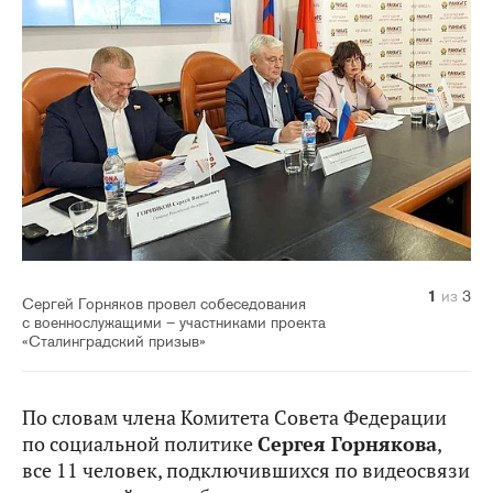
1
2
3
из
из
из
3
3
3
Сергей Горняков провел собеседования
с военнослужащими – участниками проекта
«Сталинградский призыв»
По словам члена Комитета Совета Федерации
по социальной политике
Сергея Горнякова
,
все 11 человек, подключившихся по видеосвязи