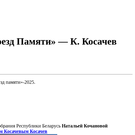
оезд Памяти» — К. Косачев
зд памяти»-2025.
собрания Республики Беларусь
Натальей Кочановой
м Косачевым
Косачев