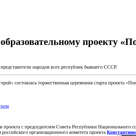
о-образовательному проекту «П
 представители народов всех республик бывшего СССР.
ерой» состоялась торжественная церемония старта проекта «Пое
тием
ов проекта с председателем Совета Республики Национального 
м российского организационного комитета проекта
Константино