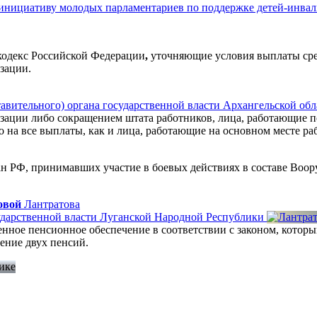
 инициативу молодых парламентариев по поддержке детей-инва
 кодекс Российской Федерации
,
уточняющие условия выплаты сред
зации.
тавительного) органа государственной власти Архангельской обл
изации либо сокращением штата работников, лица, работающие 
о на все выплаты, как и лица, работающие на основном месте ра
ан РФ, принимавших участие в боевых действиях в составе Во
овой
Лантратова
сударственной власти Луганской Народной Республики
нное пенсионное обеспечение в соответствии с законом, которы
чение двух пенсий.