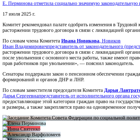
Е. Перминова отметила социально значимую законодательную
17 июля 2025 г.
Комитет рекомендовал палате одобрить изменения в Трудовой
расторжении трудового договора в связи с ликвидацией органи
По словам члена Комитета
Ивана Новикова
,
Новиков
Иван Владимирович
представитель от законодательного (предс
расторжении трудового договора в связи с ликвидацией орган
после увольнения с основного места работы, также имеют прав
прав работников при увольнении», — пояснил законодатель.
Сенаторы поддержали закон о пенсионном обеспечении гражд
формирований и органов ДНР и ЛНР.
По словам заместителя председателя Комитета
Дарьи Лантрат
Дарья Сергеевна
представитель от исполнительного органа го
предоставляющие этой категории граждан право на государстве
и размеры, а также закрепляется право на одновременное полу