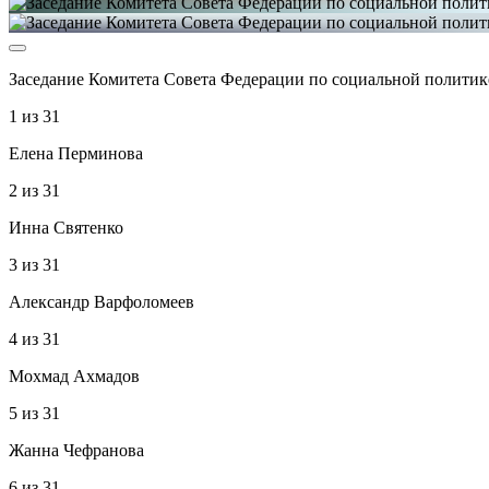
Заседание Комитета Совета Федерации по социальной политик
1
из
31
Елена Перминова
2
из
31
Инна Святенко
3
из
31
Александр Варфоломеев
4
из
31
Мохмад Ахмадов
5
из
31
Жанна Чефранова
6
из
31