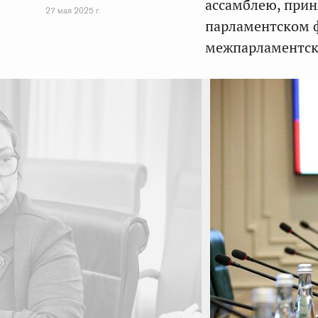
ассамблею, при
27 мая 2025 г.
парламентском 
межпарламентск