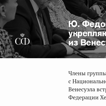
Ю. Федо
укрепля
из Вене
Члены группы
с Национальн
Венесуэла вст
Федерации Хе