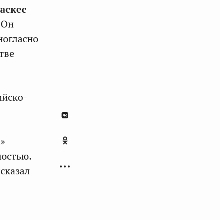
аскес
 Он
ногласно
тве
ийско-
»
ностью.
сказал