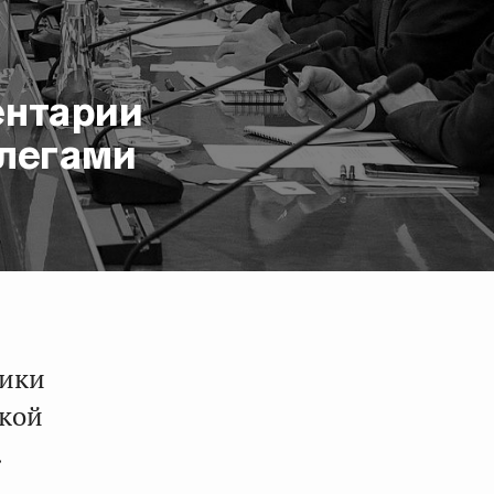
ентарии
ллегами
лики
ской
.