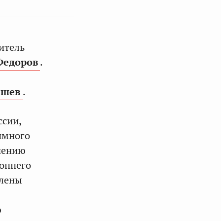
итель
Федоров
.
ышев
.
ссии,
имного
нению
роннего
члены
ю