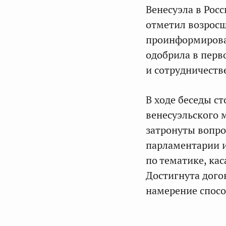
Венесуэла в Рос
отметил возросш
проинформировал
одобрила в перв
и сотрудничестве
В ходе беседы с
венесуэльского 
затронуты вопро
парламентарии и
по тематике, ка
Достигнута дого
намерение спосо