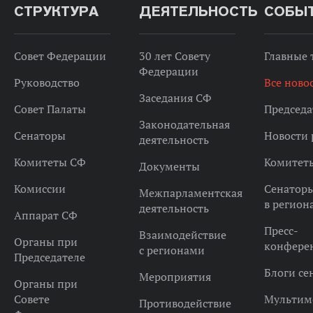
СТРУКТУРА
ДЕЯТЕЛЬНОСТЬ
СОБЫ
Совет Федерации
30 лет Совету
Главные
Федерации
Руководство
Все ново
Заседания СФ
Совет Палаты
Председа
Законодательная
Сенаторы
Новости 
деятельность
Комитеты СФ
Комитет
Документы
Комиссии
Сенатор
Межпарламентская
в регион
деятельность
Аппарат СФ
Пресс-
Взаимодействие
Органы при
конфере
с регионами
Председателе
Блоги се
Мероприятия
Органы при
Совете
Мультим
Противодействие