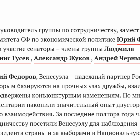
руководитель группы по сотрудничеству, замест
омитета СФ по экономической политике
Юрий 
и участие сенаторы – члены группы
Людмила
нис Гусев
,
Александр Жуков
,
Андрей Черн
ий Федоров
, Венесуэла – надежный партнер Ро
орым базируются на прочных узах дружбы, вза
подвержены конъюнктурным изменениям. По м
ментарии накопили значительный опыт двусто
 взаимодействия. За последние полтора года 
дничеству посетили Венесуэлу для наблюдения
зидента страны и за выборами в Национальну