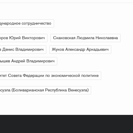
ународное сотрудничество
оров Юрий Викторович
Скаковская Людмила Николаевна
в Денис Владимирович
Жуков Александр Аркадьевич
нышев Андрей Владимирович
тет Совета Федерации по экономической политике
суэла (Боливарианская Республика Венесуэла)