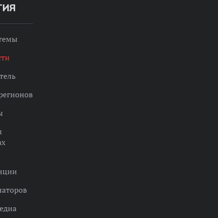
ТИЯ
 темы
сти
тель
регионов
ы
ы
ах
нции
наторов
едиа