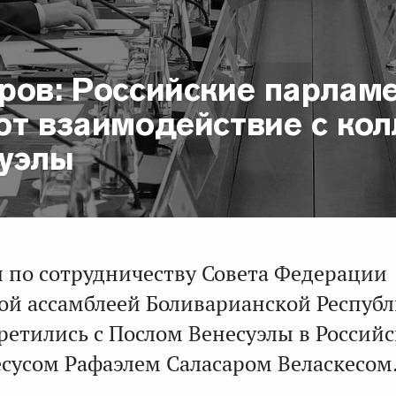
ров: Российские парлам
ют взаимодействие с ко
суэлы
 по сотрудничеству Совета Федерации
ой ассамблеей Боливарианской Респуб
ретились с Послом Венесуэлы в Россий
сусом Рафаэлем Саласаром Веласкесом