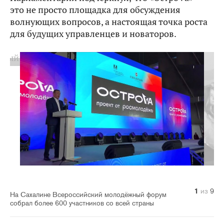
это не просто площадка для обсуждения
волнующих вопросов, а настоящая точка роста
для будущих управленцев и новаторов.
1
2
3
4
5
6
7
8
9
из
из
из
из
из
из
из
из
из
9
9
9
9
9
9
9
9
9
На Сахалине Всероссийский молодёжный форум
собрал более 600 участников со всей страны