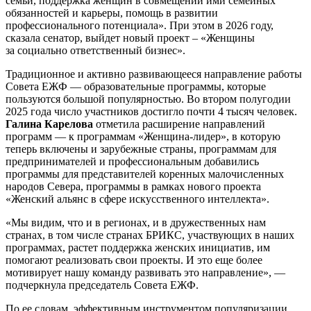
семьи, поддержка женщин в совмещении ими семейных
обязанностей и карьеры, помощь в развитии
профессионального потенциала». При этом в 2026 году,
сказала сенатор, выйдет новый проект – «Женщины
за социально ответственный бизнес».
Традиционное и активно развивающееся направление работы
Совета ЕЖФ — образовательные программы, которые
пользуются большой популярностью. Во втором полугодии
2025 года число участников достигло почти 4 тысяч человек.
Галина Карелова
отметила расширение направлений
программ — к программам «Женщина-лидер», в которую
теперь включены и зарубежные страны, программам для
предпринимателей и профессиональным добавились
программы для представителей коренных малочисленных
народов Севера, программы в рамках нового проекта
«Женский альянс в сфере искусственного интеллекта».
«Мы видим, что и в регионах, и в дружественных нам
странах, в том числе странах БРИКС, участвующих в наших
программах, растет поддержка женских инициатив, им
помогают реализовать свои проекты. И это еще более
мотивирует нашу команду развивать это направление», —
подчеркнула председатель Совета ЕЖФ.
По ее словам, эффективным инструментом популяризации