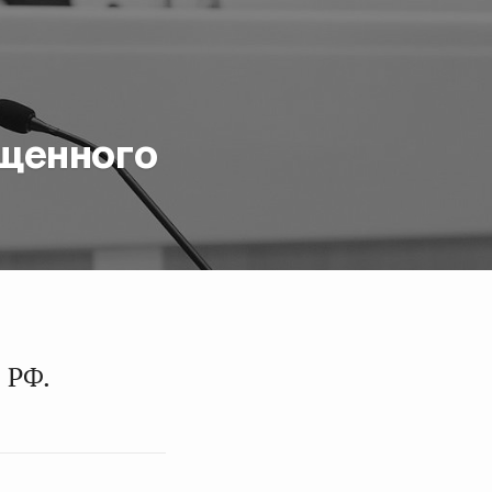
ещенного
 РФ.