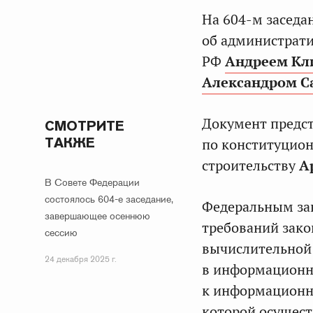
На 604-м заседа
об администрат
РФ
Андреем Кл
Александром 
Документ предст
СМОТРИТЕ
ТАКЖЕ
по конституцион
строительству
А
В Совете Федерации
состоялось 604-е заседание,
Федеральным зак
завершающее осеннюю
требований зако
сессию
вычислительной
24 декабря 2025 г.
в информационн
к информационно
которой осущест