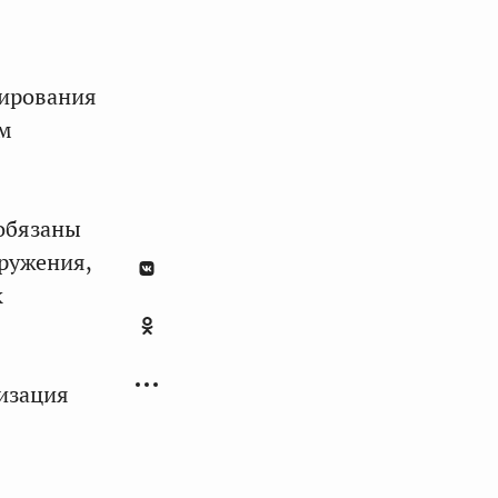
нирования
ем
обязаны
ружения,
к
лизация