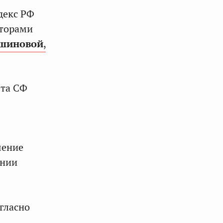
декс РФ
аторами
вшиновой
,
ета СФ
шение
ании
гласно