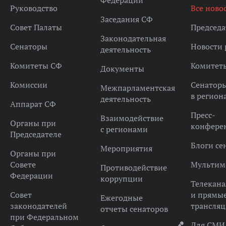
Федерации
Руководство
Все ново
Заседания СФ
Совет Палаты
Председа
Законодательная
Сенаторы
Новости 
деятельность
Комитеты СФ
Комитет
Документы
Комиссии
Сенатор
Межпарламентская
в регион
деятельность
Аппарат СФ
Пресс-
Взаимодействие
Органы при
конфере
с регионами
Председателе
Блоги се
Мероприятия
Органы при
Совете
Мультим
Противодействие
Федерации
коррупции
Телекана
Совет
и прямы
Ежегодные
законодателей
трансля
отчеты сенаторов
при Федеральном
Для СМИ