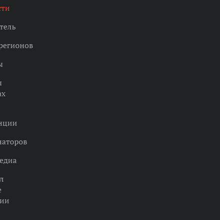
сти
тель
регионов
ы
ы
ах
нции
наторов
едиа
л
е
ции