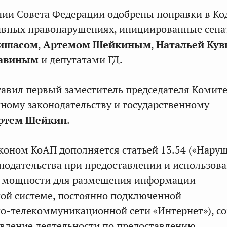
нии Совета Федерации одобрены поправки в Ко
ивных правонарушениях, инициированные сен
ишасом
,
Артемом Шейкиным
,
Натальей Ку
Савиным
и депутатами ГД.
авил первый заместитель председателя Комит
ному законодательству и государственному
ртем Шейкин
.
оном КоАП дополняется статьей 13.54 («Нару
нодательства при предоставлении и использов
 мощности для размещения информации
ой системе, постоянно подключенной
-телекоммуникационной сети «Интернет»), со
вление деятельности по предоставлению