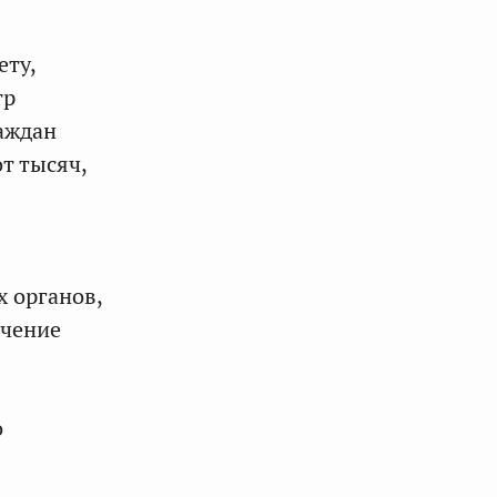
ету,
тр
аждан
т тысяч,
 органов,
ечение
о