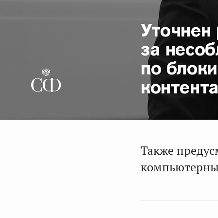
Уточнен
за несо
по блок
контента
Также предус
компьютерны