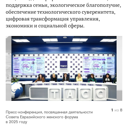
поддержка семьи, экологическое благополучие,
обеспечение технологического суверенитета,
цифровая трансформация управления,
экономики и социальной сферы.
1
2
3
4
5
6
7
8
из
из
из
из
из
из
из
из
8
8
8
8
8
8
8
8
Пресс-конференция, посвященная деятельности
Совета Евразийского женского форума
в 2025 году