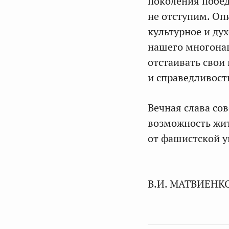
поколения побед
не отступим. Оп
культурное и ду
нашего многонац
отстаивать свои
и справедливост
Вечная слава со
возможность жит
от фашистской у
В.И. МАТВИЕНК