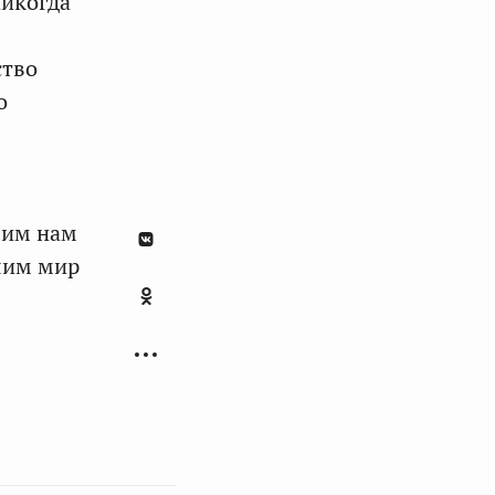
никогда
ство
о
шим нам
шим мир