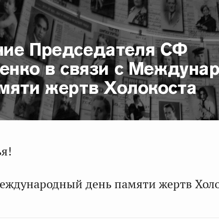
ие Председателя СФ
иенко в связи с Междун
мяти жертв Холокоста
я!
Международный день памяти жертв Холо