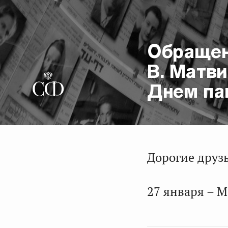
Обращен
В. Матв
Днем па
Дорогие друзь
27 января – 