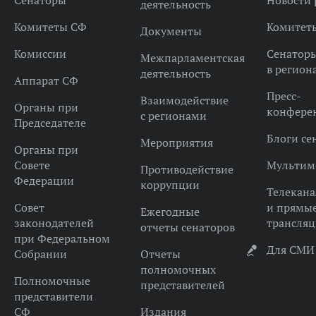
Сенаторы
Новости 
деятельность
Комитеты СФ
Комитет
Документы
Комиссии
Сенатор
Межпарламентская
в регион
деятельность
Аппарат СФ
Пресс-
Взаимодействие
Органы при
конфере
с регионами
Председателе
Блоги се
Мероприятия
Органы при
Совете
Мультим
Противодействие
Федерации
коррупции
Телекана
Совет
и прямы
Ежегодные
законодателей
трансля
отчеты сенаторов
при Федеральном
Для СМИ
Собрании
Отчеты
полномочных
Полномочные
представителей
представители
СФ
Издания