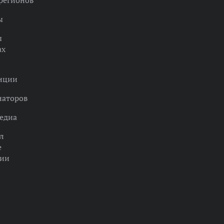
регионов
ы
ы
ах
нции
наторов
едиа
л
е
ции