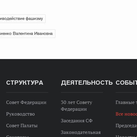
иводействие фашизму
иенко Валентина Ивановна
СТРУКТУРА
ДЕЯТЕЛЬНОСТЬ
СОБЫ
Совет Федерации
30 лет Совету
Главные
Федерации
Руководство
Все ново
Заседания СФ
Совет Палаты
Председа
Законодательная