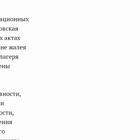
рационных
овская
х актах
 не жалея
лагеря
дены
вности,
ки
ости,
ения
го