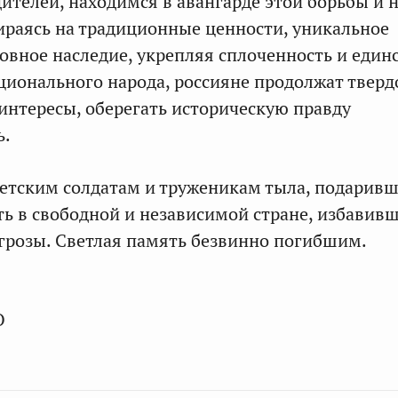
ителей, находимся в авангарде этой борьбы и 
ираясь на традиционные ценности, уникальное
ховное наследие, укрепляя сплоченность и един
ионального народа, россияне продолжат тверд
 интересы, оберегать историческую правду
ь.
ветским солдатам и труженикам тыла, подарив
ь в свободной и независимой стране, избавив
грозы. Светлая память безвинно погибшим.
О