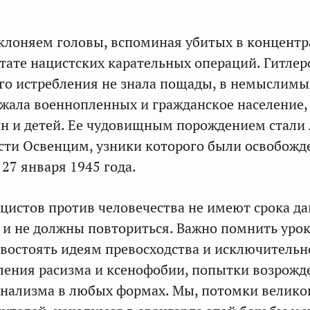
склоняем головы, вспоминая убитых в концент
льтате нацистских карательных операций. Гитлер
о истребления не знала пощады, в немыслимы
жала военнопленных и гражданское население,
н и детей. Ее чудовищным порождением стали 
ости Освенцим, узники которого были освобож
27 января 1945 года.
цистов против человечества не имеют срока да
я и не должны повториться. Важно помнить уро
востоять идеям превосходства и исключительн
ления расизма и ксенофобии, попытки возрожд
нализма в любых формах. Мы, потомки велико