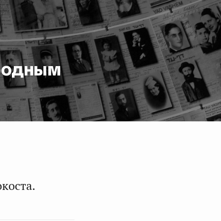
ародным
коста.