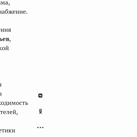
зма,
набжение.
ения
ьев
,
кой
я
а
ходимость
телей,
етики