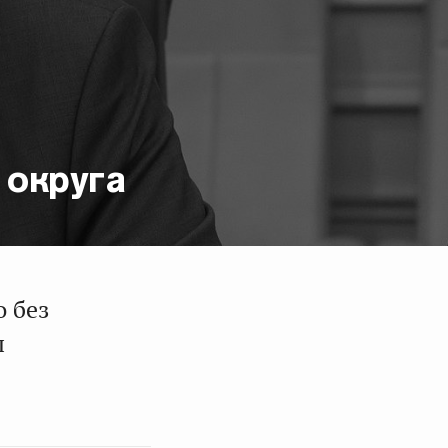
 округа
 без
л