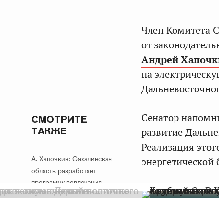
Член Комитета С
от законодатель
Андрей Хапочк
на электрическу
Дальневосточног
Сенатор напомни
СМОТРИТЕ
ТАКЖЕ
развитие Дальне
Реализация этог
А. Хапочкин: Сахалинская
энергетической 
область разработает
программу вовлечения
в оборот неиспользуемого
регионального
и муниципального