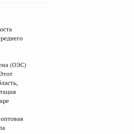
оста
среднего
ема (ОЭС)
 Этот
ласть,
птация
аре
 оптовая
ла