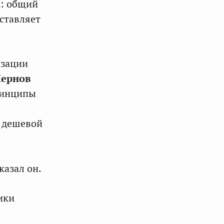
и: общий
ставляет
изации
Чернов
ринципы
е дешевой
казал он.
ики