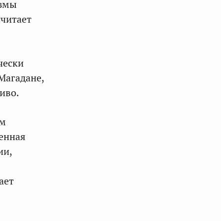
измы
считает
чески
Магадане,
иво.
зм
енная
ии,
ает