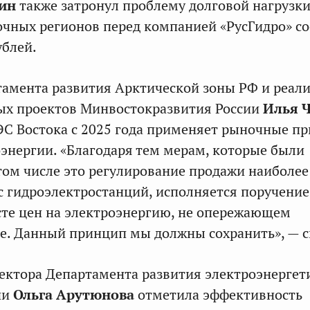
кин
также затронул проблему долговой нагрузк
очных регионов перед компанией «РусГидро» со
ублей.
амента развития Арктической зоны РФ и реал
ых проектов Минвостокразвития России
Илья 
ОЭС Востока с 2025 года применяет рыночные п
энергии. «Благодаря тем мерам, которые были
том числе это регулирование продажи наиболе
с гидроэлектростанций, исполняется поручение
сте цен на электроэнергию, не опережающем
е. Данный принцип мы должны сохранить», — с
ектора Департамента развития электроэнергет
ии
Ольга Арутюнова
отметила эффективность