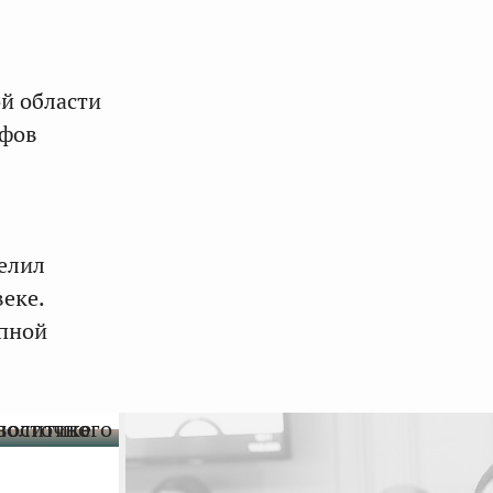
ой области
ифов
елил
еке.
упной