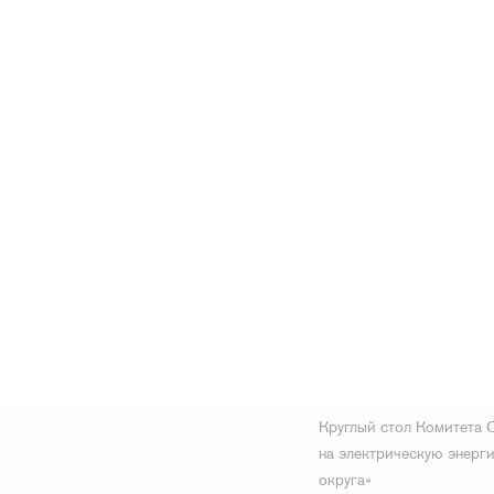
имущества
5 февраля 2026 г.
Круглый стол Комитета 
на электрическую энерг
округа»