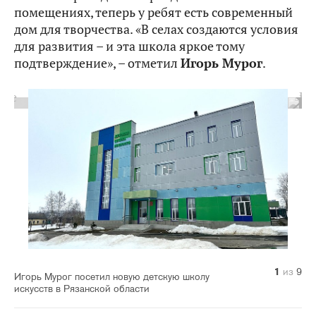
помещениях, теперь у ребят есть современный
дом для творчества. «В селах создаются условия
для развития – и эта школа яркое тому
подтверждение», – отметил
Игорь Мурог
.
1
2
3
4
5
6
7
8
9
из
из
из
из
из
из
из
из
из
9
9
9
9
9
9
9
9
9
Игорь Мурог посетил новую детскую школу
искусств в Рязанской области