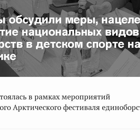
ы обсудили меры, нацел
итие национальных видов
ств в детском спорте на
ике
стоялась в рамках мероприятий
го Арктического фестиваля единоборс