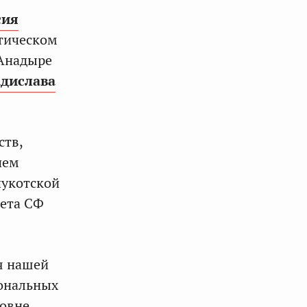
сия
тическом
 Анадыре
дислава
ств,
ием
чукотской
тета СФ
я нашей
иональных
ровне