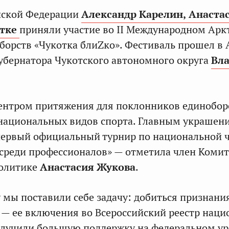
йской Федерации
Александр Карелин,
Анаста
тке
приняли участие во II Международном Арк
борств «Чукотка блиZко». Фестиваль прошел в
убернатора Чукотского автономного округа
Вла
ентром притяжения для поклонников единобор
 национальных видов спорта. Главным украшен
первый официальный турнир по национальной 
 среди профессионалов» — отметила член Коми
политике
Анастасия Жукова
.
 мы поставили себе задачу: добиться признани
 — ее включения во Всероссийский реестр нац
олучили большую поддержку на федеральном у