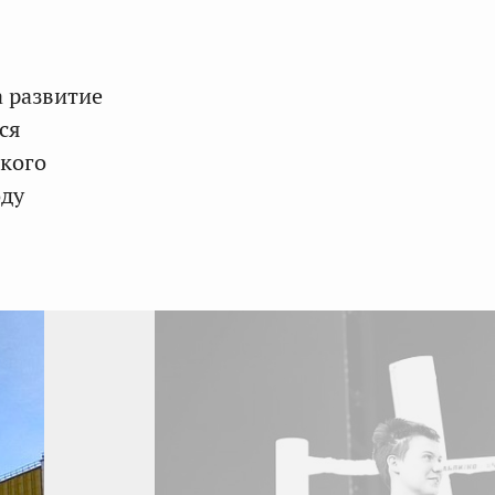
а развитие
ся
кого
оду