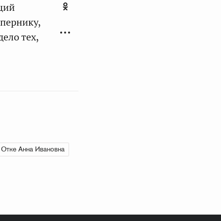
ций
опернику,
ело тех,
Отке Анна Ивановна