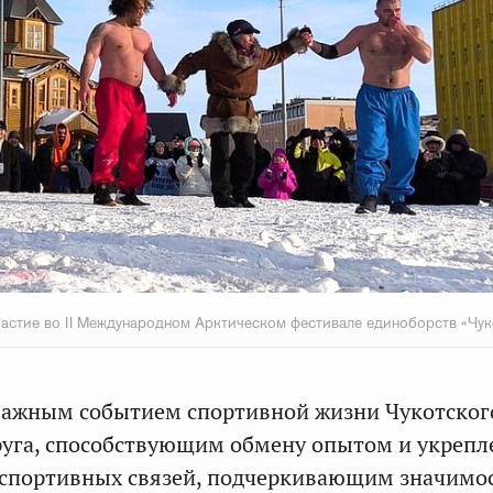
астие во II Международном Арктическом фестивале единоборств «Чук
 важным событием спортивной жизни Чукотског
руга, способствующим обмену опытом и укреп
спортивных связей, подчеркивающим значимо