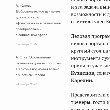
А. Жукова:
и эта задача вы
Добровольческое движение
возможности и д
доказало свою
отметила член 
эффективность в реализации
преобразований
в социальной сфере
Деловая програ
видов спорта на
5 декабря 2025 г.
круглый стол на
А. Отке: Эффективные
инструмента дух
решения актуальных проблем
приняли участие
в Арктике возможны только
Кузнецов
, сена
с участием России
Карелин.
24 ноября 2025 г.
Представители о
тренеры, гости 
которые помогаю