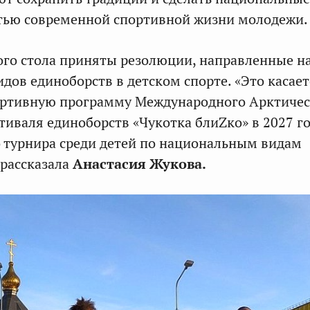
тью современной спортивной жизни молодежи.
ого стола приняты резолюции, направленные н
дов единоборств в детском спорте. «Это касает
ортивную программу Международного Арктичес
тиваля единоборств «Чукотка блиZко» в 2027 г
 турнира среди детей по национальным видам
 рассказала
Анастасия Жукова.