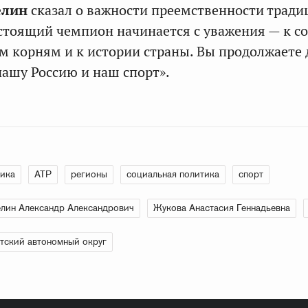
елин
сказал о важности преемственности тради
астоящий чемпион начинается с уважения — к с
им корням и к истории страны. Вы продолжаете д
нашу Россию и наш спорт».
ика
АТР
регионы
социальная политика
спорт
лин Александр Александрович
Жукова Анастасия Геннадьевна
тский автономный округ