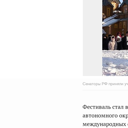
Сенаторы РФ приняли уч
Фестиваль стал
автономного ок
международных 