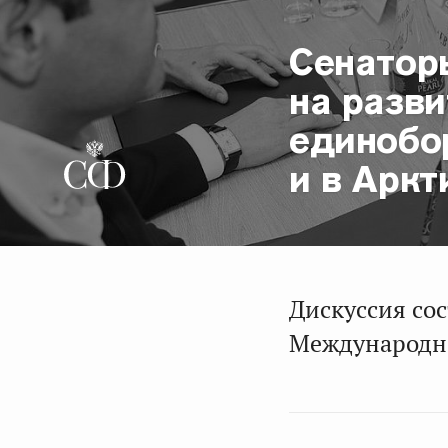
Сенатор
на разв
единобор
и в Аркт
Дискуссия со
Международно