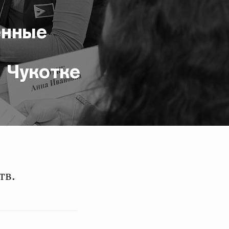
енные
 Чукотке
тв.