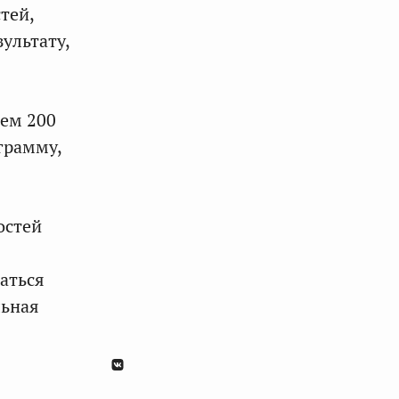
тей,
ультату,
ием 200
грамму,
остей
аться
льная