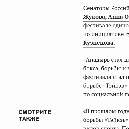
Сенаторы Росси
Жукова,
Анна О
фестивале едино
по инициативе г
Кузнецова
.
«Анадырь стал ц
бокса, борьбы и
фестиваля стал 
борьбе «Тэйкэв»
по социальной 
«В прошлом году
СМОТРИТЕ
ТАКЖЕ
борьбы «Тэйкэв»
видов спорта. П