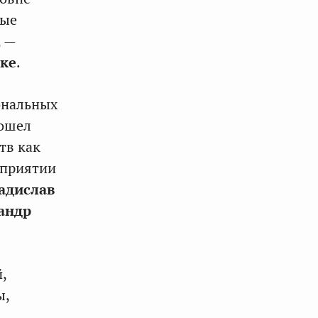
вые
, —
ке
.
ональных
рошел
тв как
оприятии
адислав
андр
,
ы,