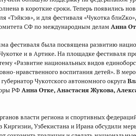
полнена в короткие сроки. Теперь появились но
ля «Тэйкэв», и для фестиваля «Чукотка блиZко»
Комитета СФ по международным делам
Анна От
мма фестиваля была посвящена развитию наци
 Чукотке и в Артике. На площадке фестиваля п
 тему «Развитие национальных видов единоборс
овно-нравственного воспитания детей». В мер
 губернатор Чукотского автономного округа
Вл
торы РФ
Анна Отке, Анастасия Жукова, Алекс
рганов власти региона и спортивных федераций
из Киргизии, Узбекистана и Ирана обсудили мер
т сохранить традиции и сделать национальные