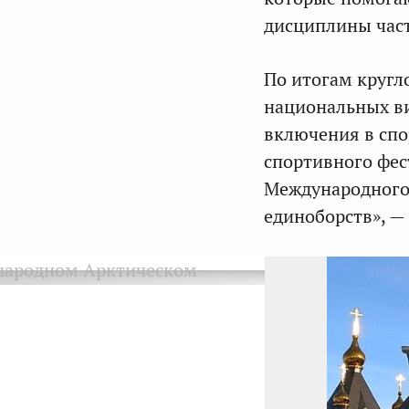
дисциплины час
По итогам кругл
национальных ви
включения в сп
спортивного фес
Международного
единоборств», —