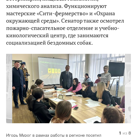
химического анализа. Функционируют
мастерские «Сити-фермерство» и «Охрана
окружающей среды». Сенатор также осмотрел
пожарно-спасательное отделение и учебно-
кинологический центр, где занимаются
социализацией бездомных собак.
1
2
3
4
5
6
7
8
из
из
из
из
из
из
из
из
8
8
8
8
8
8
8
8
Игорь Мурог в рамках работы в регионе посетил