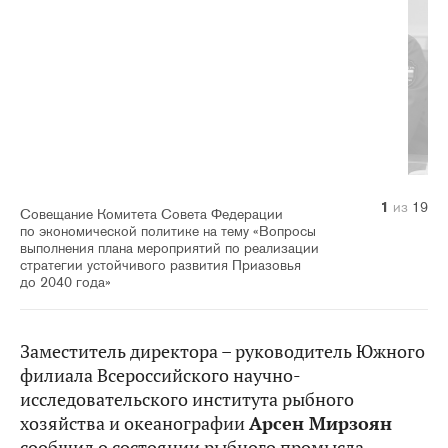
10
14
11
12
13
15
16
17
18
19
1
2
3
4
5
6
7
8
9
из
из
из
из
из
из
из
из
из
из
из
из
из
из
из
из
из
из
из
19
19
19
19
19
19
19
19
19
19
19
19
19
19
19
19
19
19
19
Совещание Комитета Совета Федерации
по экономической политике на тему «Вопросы
выполнения плана мероприятий по реализации
стратегии устойчивого развития Приазовья
до 2040 года»
Заместитель директора – руководитель Южного
филиала Всероссийского научно-
исследовательского института рыбного
хозяйства и океанографии
Арсен Мирзоян
сообщил о состоянии рыбного промысла