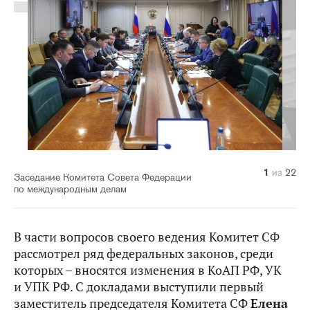
10
14
20
21
22
11
12
13
15
16
17
18
19
1
2
3
4
5
6
7
8
9
из
из
из
из
из
из
из
из
из
из
из
из
из
из
из
из
из
из
из
из
из
из
22
22
22
22
22
22
22
22
22
22
22
22
22
22
22
22
22
22
22
22
22
22
Заседание Комитета Совета Федерации
по международным делам
В части вопросов своего ведения Комитет СФ
рассмотрел ряд федеральных законов, среди
которых – вносятся изменения в КоАП РФ, УК
и УПК РФ. С докладами выступили первый
заместитель председателя Комитета СФ
Елена