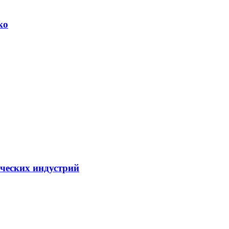
ко
рческих индустрий