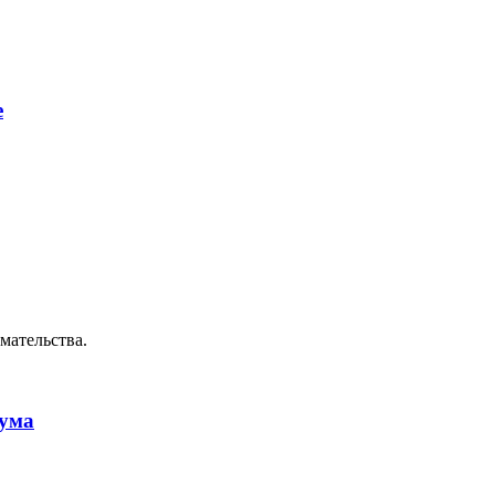
е
мательства.
рума