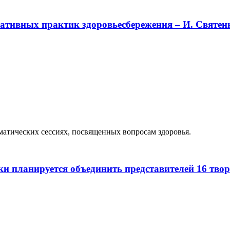
ативных практик здоровьесбережения – И. Святен
атических сессиях, посвященных вопросам здоровья.
ки планируется объединить представителей 16 тво