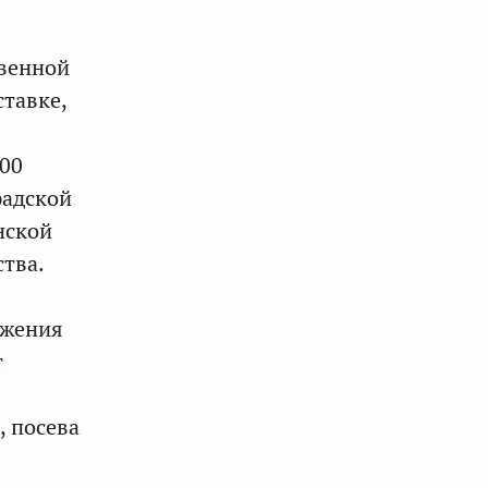
твенной
ставке,
200
радской
нской
тва.
ижения
т
, посева