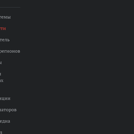
 темы
сти
тель
регионов
ы
ы
ах
нции
наторов
едиа
л