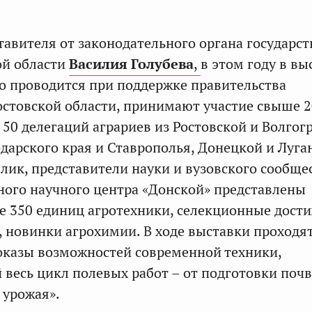
тавителя от законодательного органа государс
ой области
Василия Голубева
,
в этом году в вы
о проводится при поддержке правительства
остовской области, принимают участие свыше 
 50 делегаций аграриев из Ростовской и Волгог
одарского края и Ставрополья, Донецкой и Луга
лик, представители науки и вузовского сообщес
ного научного центра «Донской» представлены
е 350 единиц агротехники, селекционные дост
, новинки агрохимии. В ходе выставки проходя
оказы возможностей современной техники,
весь цикл полевых работ – от подготовки почв
а урожая».