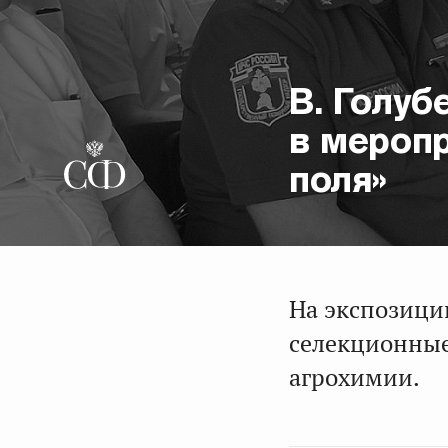
В. Голуб
в мероп
поля»
На экспозици
селекционные
агрохимии.