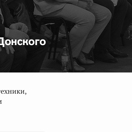
Донского
техники,
и