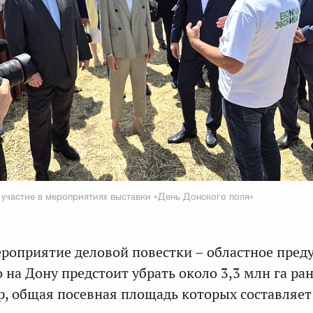
 участие в мероприятиях выставки «День Донского поля»
роприятие деловой повестки – областное пред
 на Дону предстоит убрать около 3,3 млн га ра
р, общая посевная площадь которых составляет