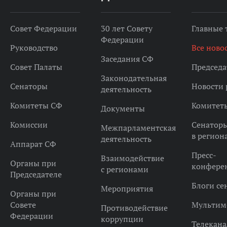
Совет Федерации
30 лет Совету
Главные
Федерации
Руководство
Все ново
Заседания СФ
Совет Палаты
Председа
Законодательная
Сенаторы
Новости 
деятельность
Комитеты СФ
Комитет
Документы
Комиссии
Сенатор
Межпарламентская
в регион
деятельность
Аппарат СФ
Пресс-
Взаимодействие
Органы при
конфере
с регионами
Председателе
Блоги се
Мероприятия
Органы при
Совете
Мультим
Противодействие
Федерации
коррупции
Телекана