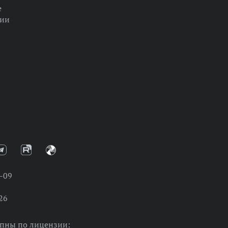
е
ции
-09
26
упны по лицензии: