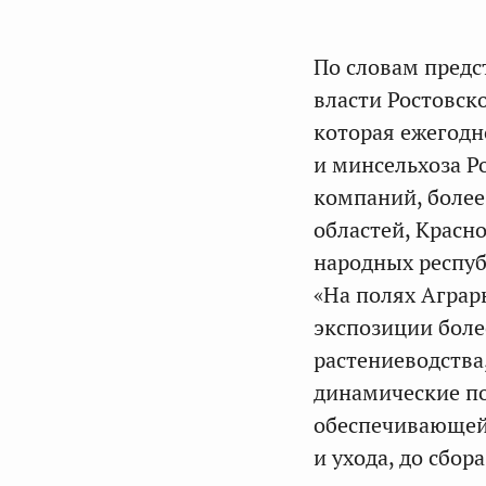
По словам предс
власти Ростовск
которая ежегодн
и минсельхоза Р
компаний, более
областей, Красн
народных респуб
«На полях Аграр
экспозиции боле
растениеводства
динамические п
обеспечивающей 
и ухода, до сбор