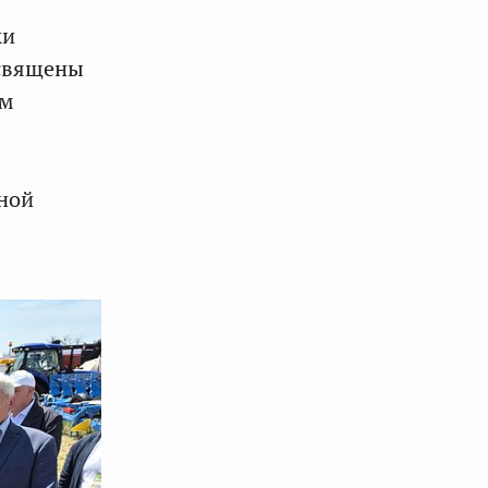
ки
освящены
ым
ной