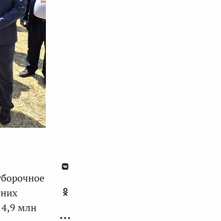
уборочное
нних
 4,9 млн