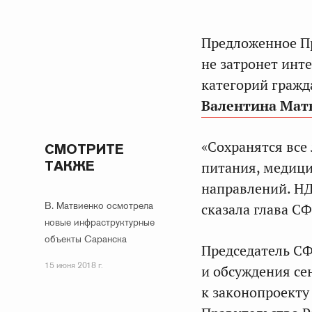
Предложенное П
не затронет ин
категорий гражд
Валентина Мат
«Сохранятся все
СМОТРИТЕ
ТАКЖЕ
питания, медици
направлений. НД
В. Матвиенко осмотрела
сказала глава СФ
новые инфраструктурные
объекты Саранска
Председатель СФ
15 июня 2018 г.
и обсуждения се
к законопроекту