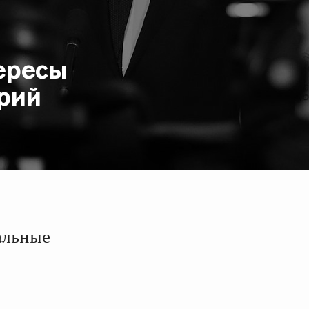
ересы
рий
альные