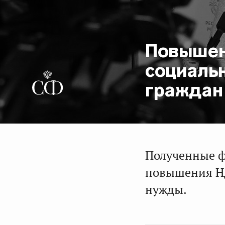
Повышен
социаль
граждан 
Полученные ф
повышения НД
нужды.