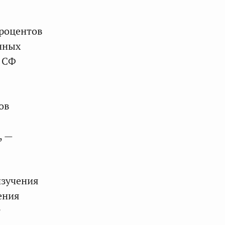
роцентов
нных
ь СФ
ов
, —
изучения
ения
т