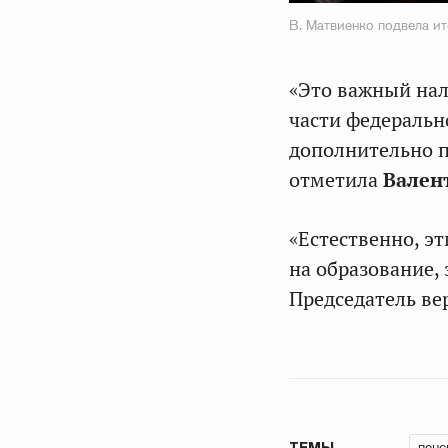
В. Матвиенко подвела и
«Это важный нал
части федеральн
дополнительно п
отметила
Вален
«Естественно, э
на образование,
Председатель ве
пенс
ТЕМЫ