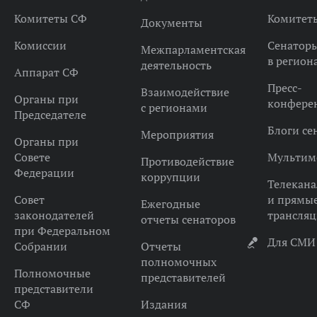
Комитеты СФ
Комитет
Документы
Комиссии
Сенатор
Межпарламентская
в регион
деятельность
Аппарат СФ
Пресс-
Взаимодействие
Органы при
конфере
с регионами
Председателе
Блоги се
Мероприятия
Органы при
Совете
Мультим
Противодействие
Федерации
коррупции
Телекана
Совет
и прямы
Ежегодные
законодателей
трансля
отчеты сенаторов
при Федеральном
Для СМИ
Собрании
Отчеты
полномочных
Полномочные
представителей
представители
СФ
Издания