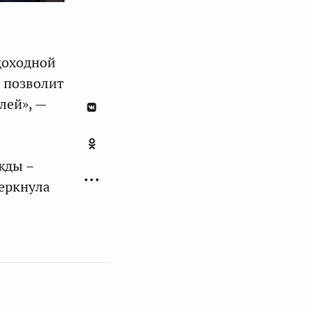
доходной
 позволит
лей», —
жды –
еркнула