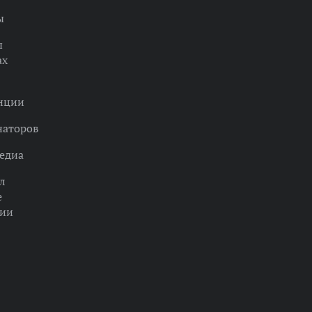
ы
ы
ах
нции
наторов
едиа
л
е
ции