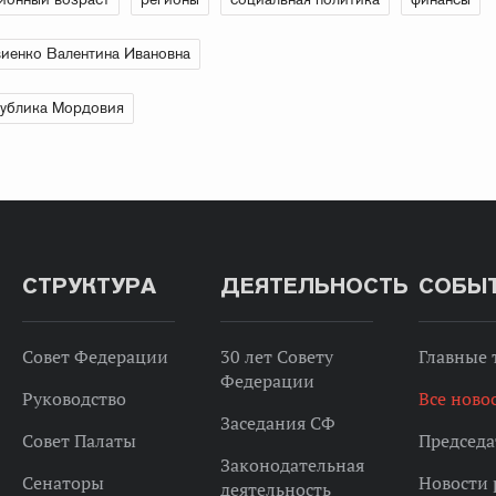
иенко Валентина Ивановна
ублика Мордовия
СТРУКТУРА
ДЕЯТЕЛЬНОСТЬ
СОБЫ
Совет Федерации
30 лет Совету
Главные
Федерации
Руководство
Все ново
Заседания СФ
Совет Палаты
Председа
Законодательная
Сенаторы
Новости 
деятельность