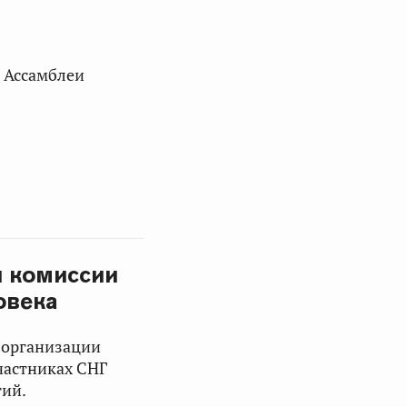
 Ассамблеи
й комиссии
овека
 организации
участниках СНГ
гий.