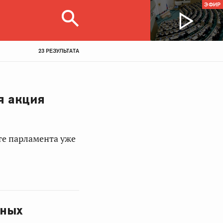
ЭФИР
23 РЕЗУЛЬТАТА
я акция
те парламента уже
нных