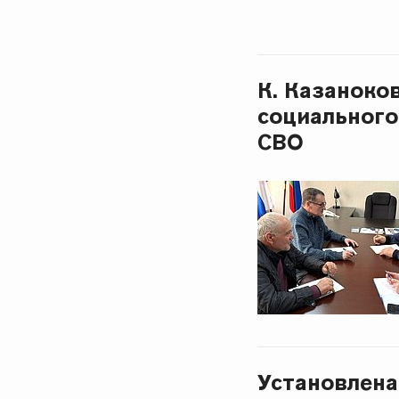
К. Казаноко
социального
СВО
Установлена