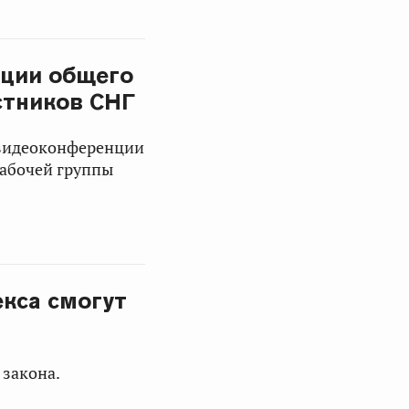
пции общего
стников СНГ
 видеоконференции
рабочей группы
кса смогут
 закона.