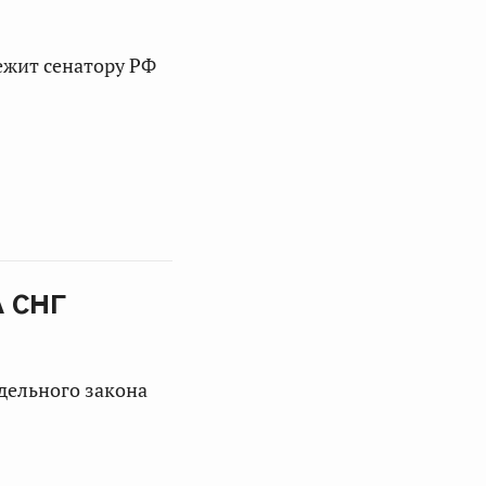
ежит сенатору РФ
А СНГ
одельного закона