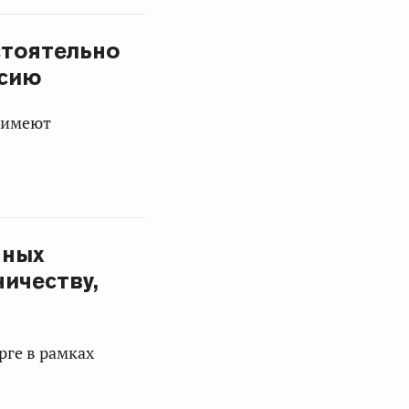
стоятельно
нсию
 имеют
нных
ичеству,
ге в рамках