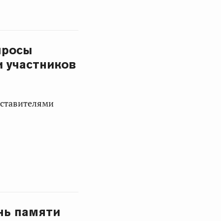
просы
и участников
дставителями
нь памяти