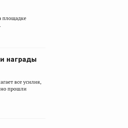
а площадке
.
ли награды
гает все усилия,
чно прошли