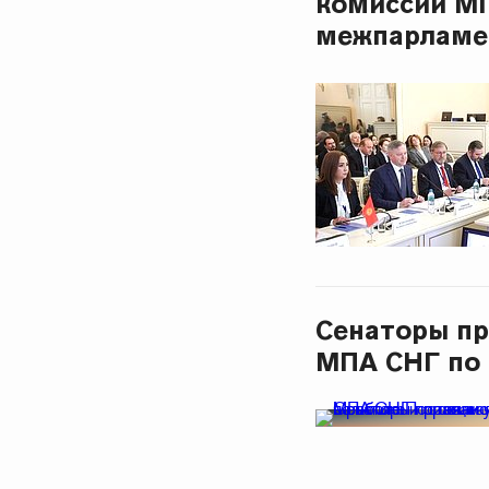
комиссий М
межпарламе
Сенаторы пр
МПА СНГ по 