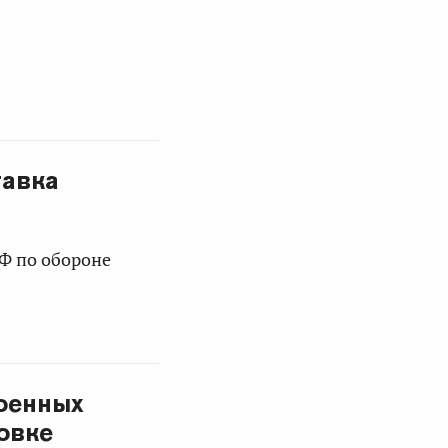
тавка
Ф по обороне
оенных
овке