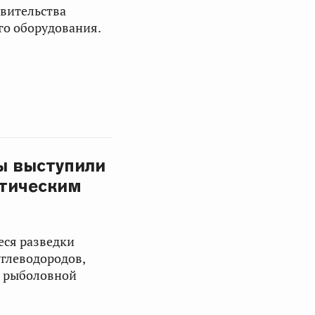
авительства
го оборудования.
ы выступили
итическим
еся разведки
углеводородов,
д рыболовной