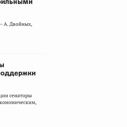
фильными
– А. Двойных,
мы
поддержки
ации сенаторы
экономическим,