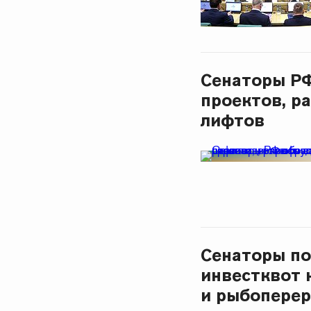
Сенаторы РФ
проектов, р
лифтов
Сенаторы по
инвестквот 
и рыбопере