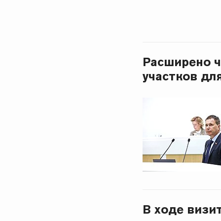
Расширено ч
участков дл
В ходе визи