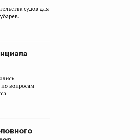
ельства судов для
убарев.
енциала
ались
и по вопросам
са.
оловного
нов