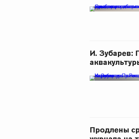
И. Зубарев:
аквакультур
Продлены ср
журнала на 