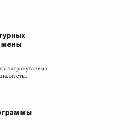
турных
замены
ла затронута тема
ипалитеты.
рограммы