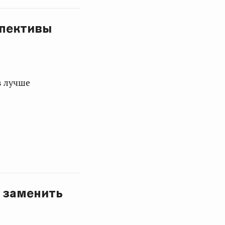
спективы
в лучше
я заменить