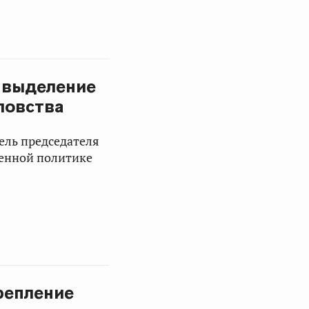
 выделение
ловства
ель председателя
венной политике
репление