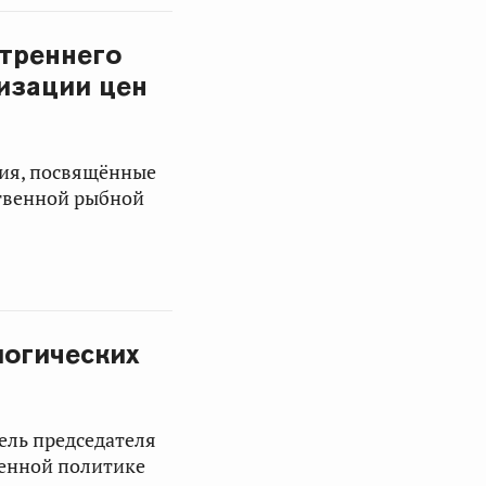
утреннего
изации цен
ния, посвящённые
твенной рыбной
логических
ель председателя
венной политике