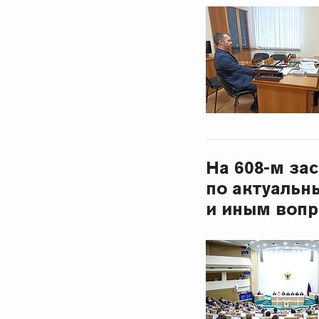
На 608-м за
по актуальн
и иным воп