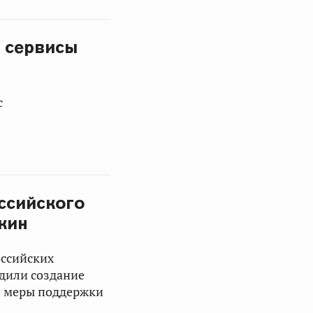
 сервисы
с
ссийского
кин
оссийских
дили создание
и меры поддержки