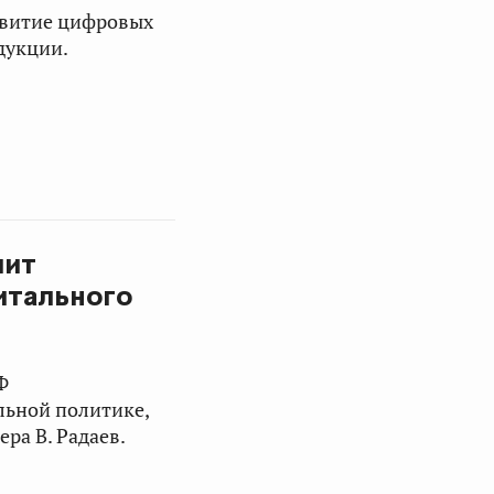
звитие цифровых
дукции.
лит
итального
Ф
льной политике,
ра В. Радаев.