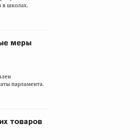
 в школах.
ые меры
влен
латы парламента.
их товаров