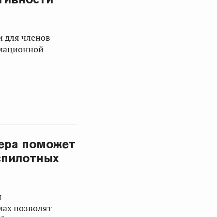
и для членов
рмационной
тера поможет
спилотных
н
мах позволят