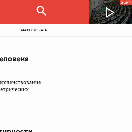
ЭФИР
444 РЕЗУЛЬТАТА
человека
вершенствование
метрических
тивности