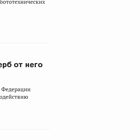
обототехнических
рб от него
а Федерации
модействию