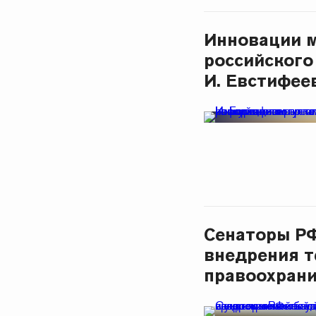
Инновации 
российского
И. Евстифее
Сенаторы РФ
внедрения т
правоохран