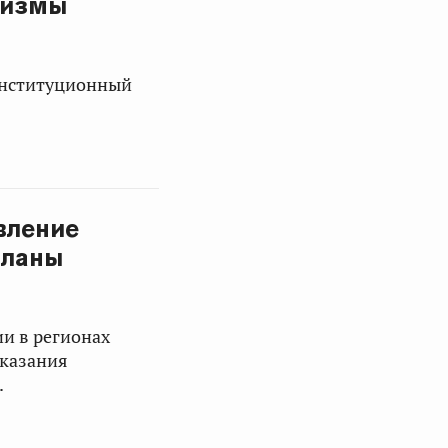
низмы
онституционный
вление
планы
и в регионах
оказания
.