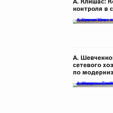
А. Клишас: 
контроля в 
А. Шевченко
сетевого хо
по модерни