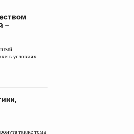
ществом
й –
енный
ки в условиях
ики,
ронута также тема