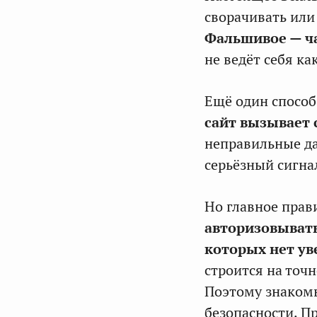
сворачивать или
Фальшивое — ча
не ведёт себя ка
Ещё один спосо
сайт вызывает
неправильные да
серьёзный сигна
Но главное прав
авторизовывать
которых нет ув
строится на точ
Поэтому знакомы
безопасности. Пр