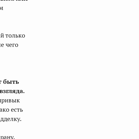
им
й только
е чего
т быть
взгляда.
 привык
ако есть
дделку.
рану,