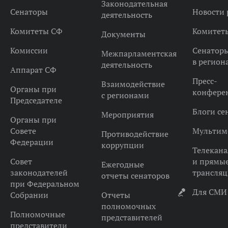
Законодательная
Сенаторы
Новости 
деятельность
Комитеты СФ
Комитет
Документы
Комиссии
Сенатор
Межпарламентская
в регион
деятельность
Аппарат СФ
Пресс-
Взаимодействие
Органы при
конфере
с регионами
Председателе
Блоги се
Мероприятия
Органы при
Совете
Мультим
Противодействие
Федерации
коррупции
Телекана
Совет
и прямы
Ежегодные
законодателей
трансля
отчеты сенаторов
при Федеральном
Для СМИ
Собрании
Отчеты
полномочных
Полномочные
представителей
представители