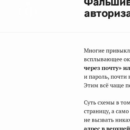
Фальшив
авториз
Многие привыкли
всплывающее ок
через почту» и
и пароль, почти 
Этим всё чаще 
Суть схемы в то
страницу, а сам
не вызвать ника
адрес в верхне