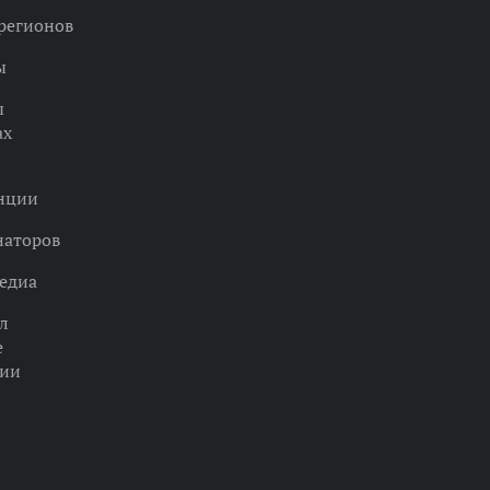
регионов
ы
ы
ах
нции
наторов
едиа
л
е
ции