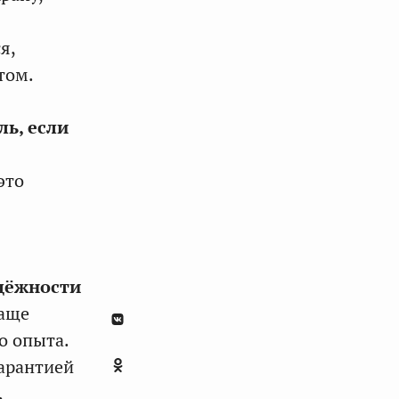
я,
том.
ль, если
это
адёжности
чаще
о опыта.
гарантией
,