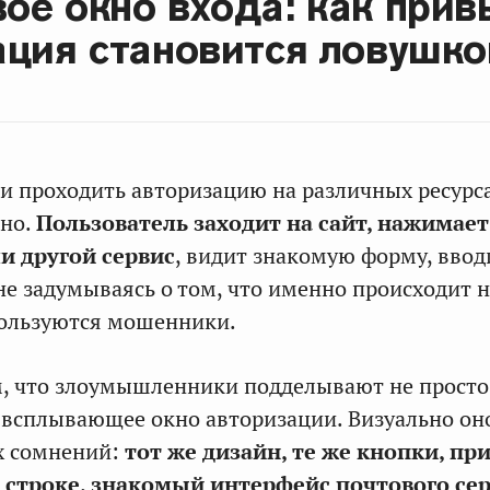
ое окно входа: как прив
ация становится ловушко
 проходить авторизацию на различных ресурса
но.
Пользователь заходит на сайт, нажимает
ли другой сервис
, видит знакомую форму, ввод
не задумываясь о том, что именно происходит н
пользуются мошенники.
м, что злоумышленники подделывают не просто
о всплывающее окно авторизации. Визуально он
х сомнений:
тот же дизайн, те же кнопки, п
й строке, знакомый интерфейс почтового се