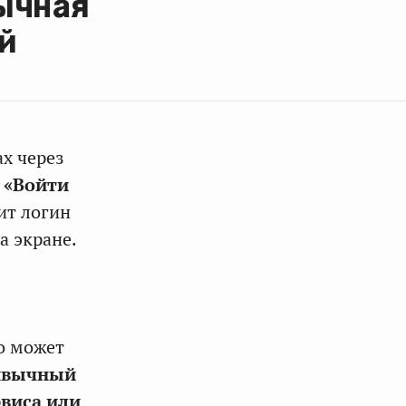
ычная
й
х через
 «Войти
ит логин
а экране.
о может
ривычный
рвиса или