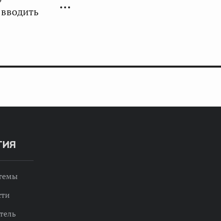
 вводить
ТИЯ
 темы
сти
тель