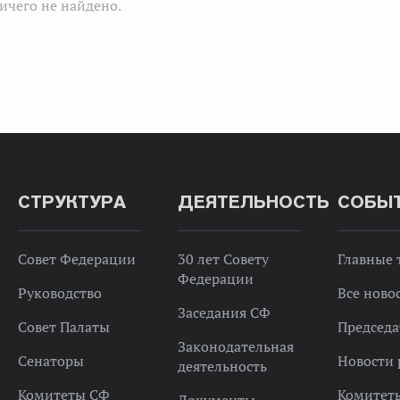
ичего не найдено.
СТРУКТУРА
ДЕЯТЕЛЬНОСТЬ
СОБЫ
Совет Федерации
30 лет Совету
Главные
Федерации
Руководство
Все ново
Заседания СФ
Совет Палаты
Председа
Законодательная
Сенаторы
Новости 
деятельность
Комитеты СФ
Комитет