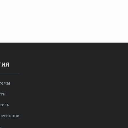
ТИЯ
 темы
сти
тель
регионов
ы