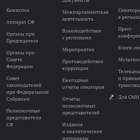
Документы
Комиссии
Сенатор
Межпарламентская
в регион
деятельность
Аппарат СФ
Пресс-
Взаимодействие
Органы при
конфере
с регионами
Председателе
Блоги се
Мероприятия
Органы при
Совете
Мультим
Противодействие
Федерации
коррупции
Телекана
Совет
и прямы
Ежегодные
законодателей
трансля
отчеты сенаторов
при Федеральном
Для СМИ
Собрании
Отчеты
полномочных
Полномочные
представителей
представители
СФ
Издания
и аналитические
материалы