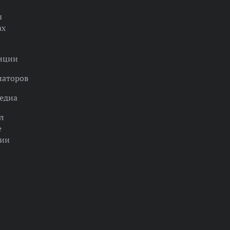
ы
ах
нции
наторов
едиа
л
е
ции