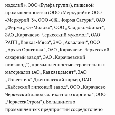
изделий», ООО «Бумфа групп»), пищевой
промышленностью (ООО «Меркурий» и ООО
«Меркурий-3», ООО «ФХ „Фирма Сатурн“, ОАО
„Фирма „Юг-Молоко“, ООО „Хладокомбинат“,
ЗАО „Карачаево-Черкесский мукомол“, ОАО
РАПП „Кавказ-Мясо“, ЗАО „Аквалайн“, ООО
„Архыз Оригинал“, ОАО „Карачаево-Черкесский
сахарный завод“, ЗАО „Карачаевский
пивзавод“), промышленностью строительных
материалов (АО „Кавказцемент“, ЗАО
„Известняк“ Джегонасский карьер, ОАО
„Хабезский гипсовый завод“, ООО „Карачаево-
Черкесский завод силикатного кирпича“, ООО
„ЧеркесскСтром“). Большинство
промышленных предприятий сосредоточено