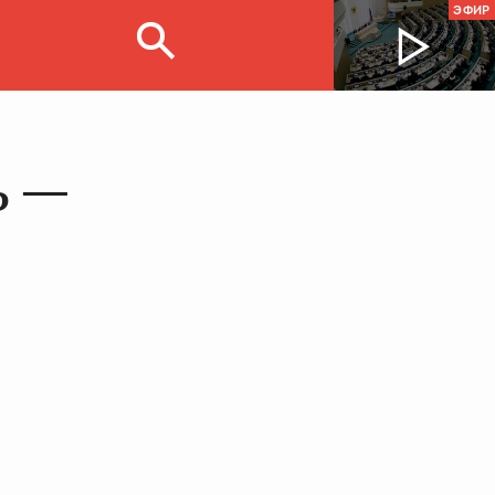
ЭФИР
ь —