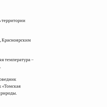
ь территории
м, Красноярским
я температура –
.
поведник
к «Томская
природы.