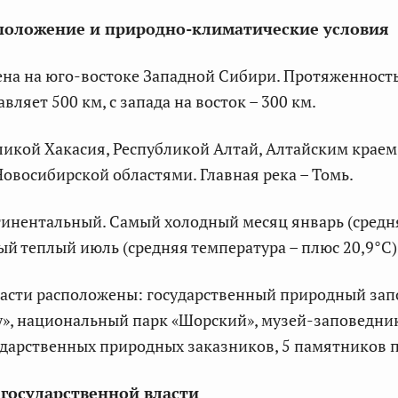
положение и природно-климатические условия
ена на юго-востоке Западной Сибири. Протяженност
авляет 500 км, с запада на восток – 300 км.
ликой Хакасия, Республикой Алтай, Алтайским крае
Новосибирской областями. Главная река – Томь.
инентальный. Самый холодный месяц январь (средня
мый теплый июль (средняя температура – плюс 20,9°C)
ласти расположены: государственный природный за
»,
национальный парк «Шорский», музей-заповедни
ударственных природных заказников, 5 памятников 
 государственной власти