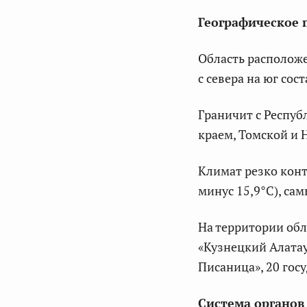
Географическое 
Область располож
с севера на юг сост
Граничит с Респуб
краем, Томской и 
Климат резко конт
минус 15,9°C), са
На территории об
«Кузнецкий Алатау
Писаница», 20 гос
Система органов