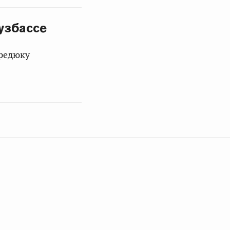
узбассе
ередюку