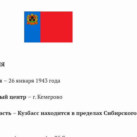
ИЯ
ия
–
26 января 1943 года
ный центр
–
г. Кемерово
асть
–
Кузбасс находится в пределах Сибирског