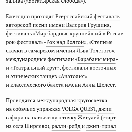
залива
(»Богатырская слобода»).
Ежегодно проходят
Всероссийский фестиваль
авторской песни имени Валерия Грушина
,
фестиваль «Мир бардов
», крупнейший в России
рок-фестиваль «
Рок над Волгой
», «Степные
скачки в самарском имении Льва Толстого»,
международные фестивали «
Барабаны мира
»
и «Театральный круг», фестивали восточных
и этнических танцев «Анатолия»
и классического балета имени Аллы Шелест
.
Проводятся международная кругосветка
на собачьих упряжках
VOLGA QUEST
,
джип-
сафари
на наивысшую точку Жигулей (старт
из села Ширяево),
ралли-рейд
и
джип-триал