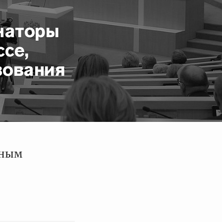
наторы
се,
зования
ьным