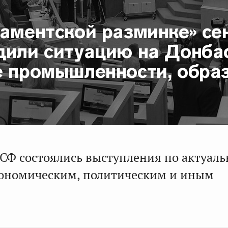
ламентской разминке» се
дили ситуацию на Донбас
е промышленности, обра
 СФ состоялись выступления по актуал
ономическим, политическим и иным