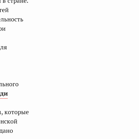
 в стране.
тей
ельность
ри
для
льного
иди
, которые
онской
 дано