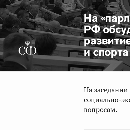
На «пар
РФ обсу
развити
и спорта
На заседании
социально-эк
вопросам.