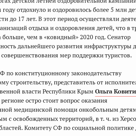
тогах детской летней оздоровительной кампании
м году отдохнуло и оздоровилось более 5 млн де
сти до 17 лет. В этот период осуществляли деят
ганизаций отдыха и оздоровления детей, что в т
а больше, чем в «ковидный» 2020 год. Сенатор
ность дальнейшего развития инфраструктуры 
, совершенствования мер поддержки туристов.
Ф по конституционному законодательству
ому строительству, представитель от исполните
твенной власти Республики Крым
Ольга Ковит
в регионе остро стоит вопрос оказания
нной медицинской помощи онкобольным детям
м с освобожденных территорий, в т. ч. из Херс
бластей. Комитету СФ по социальной политике