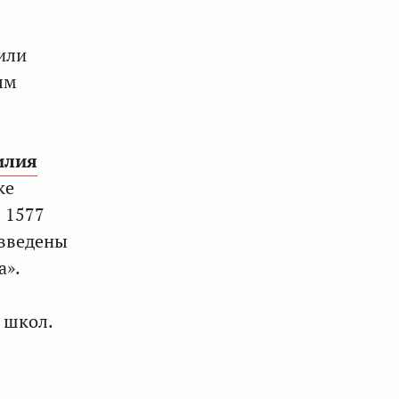
или
ым
илия
ке
ю 1577
 введены
а».
 школ.