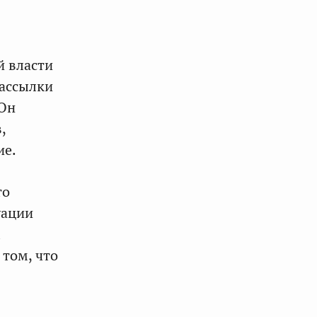
й власти
рассылки
 Он
,
ие.
то
уации
 том, что