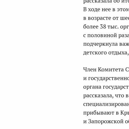
рассказала об и
В ходе нее в это
в возрасте от ше
более 38 тыс. ор
с половиной раз
подчеркнула важ
детского отдыха
Член Комитета С
и государственн
органа государс
рассказала, что 
специализирова
прибывают в Кры
и Запорожской о