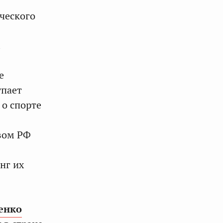
ческого
.
е
упает
 о спорте
вом РФ
нг их
енко