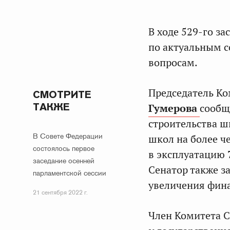
В ходе 529-го з
по актуальным 
вопросам.
Председатель Ко
СМОТРИТЕ
ТАКЖЕ
Гумерова
сообщ
строительства ш
В Совете Федерации
школ на более ч
состоялось первое
в эксплуатацию 
заседание осенней
Сенатор также з
парламентской сессии
увеличения фин
21 сентября 2022 г.
Член Комитета С