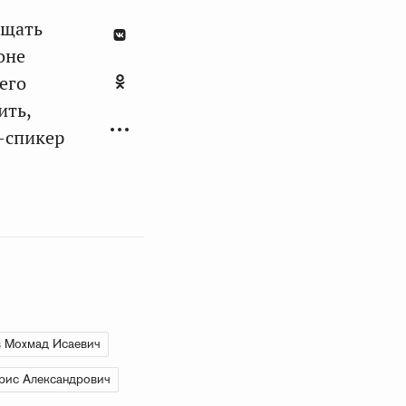
ищать
оне
его
ить,
-спикер
 Мохмад Исаевич
рис Александрович