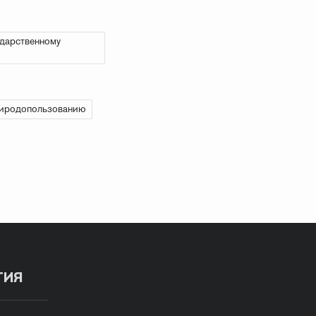
ударственному
риродопользованию
ТИЯ