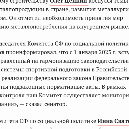
ому строительству
Олег Цепкин
коснулся темы
таллопродукции в стране, развития металлурги
ом. Он отметил необходимость принятия мер
нию металлопотребления на внутреннем рынке
дседателя Комитета СФ по социальной политик
ов
проинформировал, что с 1 января 2023 г. вст
аправленный на гармонизацию законодательства
системы спортивной подготовки в Российской
 реализации федерального закона Правительст
ены подзаконные нормативные акты. В рамках
контроля наш Комитет осуществляет монитори
ания», — сказал сенатор.
митета СФ по социальной политике
Инна Свят